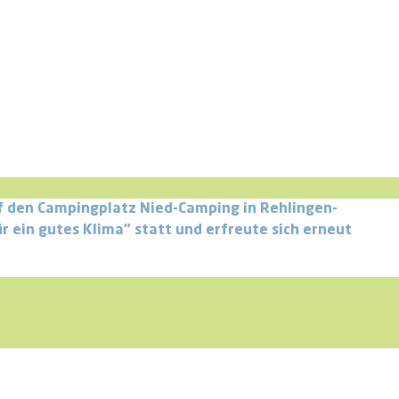
 den Campingplatz Nied-Camping in Rehlingen-
ein gutes Klima“ statt und erfreute sich erneut