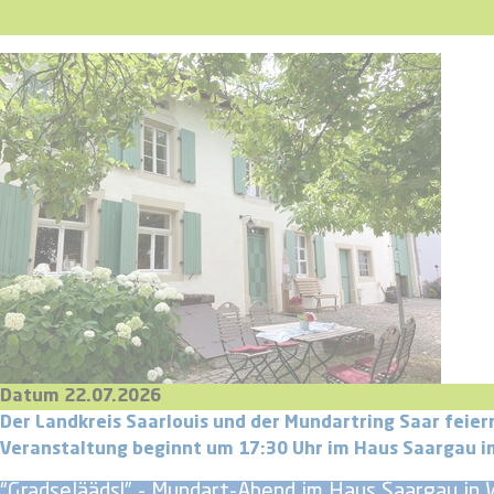
Datum 22.07.2026
Der Landkreis Saarlouis und der Mundartring Saar feie
Veranstaltung beginnt um 17:30 Uhr im Haus Saargau im 
“Gradselääds!” - Mundart-Abend im Haus Saargau in 