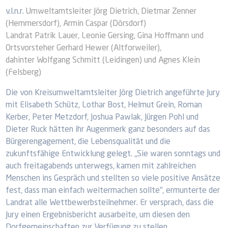
v.l.n.r.
Umweltamtsleiter Jörg Dietrich, Dietmar Zenner
(Hemmersdorf), Armin Caspar (Dörsdorf)
Landrat Patrik Lauer, Leonie Gersing, Gina Hoffmann und
Ortsvorsteher Gerhard Hewer (Altforweiler),
dahinter Wolfgang Schmitt (Leidingen) und Agnes Klein
(Felsberg)
Die von Kreisumweltamtsleiter Jörg Dietrich angeführte Jury
mit Elisabeth Schütz, Lothar Bost, Helmut Grein, Roman
Kerber, Peter Metzdorf, Joshua Pawlak, Jürgen Pohl und
Dieter Ruck hätten ihr Augenmerk ganz besonders auf das
Bürgerengagement, die Lebensqualität und die
zukunftsfähige Entwicklung gelegt. „Sie waren sonntags und
auch freitagabends unterwegs, kamen mit zahlreichen
Menschen ins Gespräch und stellten so viele positive Ansätze
fest, dass man einfach weitermachen sollte", ermunterte der
Landrat alle Wettbewerbsteilnehmer. Er versprach, dass die
Jury einen Ergebnisbericht ausarbeite, um diesen den
Dorfgemeinschaften zur Verfügung zu stellen.