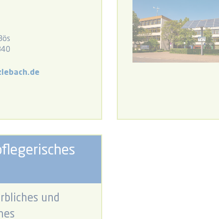
Bös
840
lebach.de
pflegerisches
rbliches und
hes