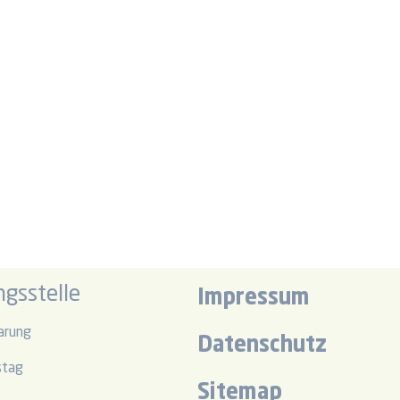
gsstelle
Impressum
arung
Datenschutz
stag
Sitemap
r