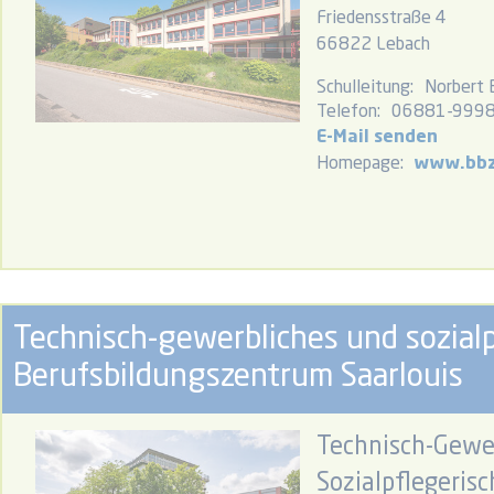
Friedensstraße 4
66822 Lebach
Schulleitung:
Norbert 
Telefon:
06881-999
E-Mail senden
Homepage:
www.bbz
Technisch-gewerbliches und sozial
Berufsbildungszentrum Saarlouis
Technisch-Gewe
Sozialpflegerisc