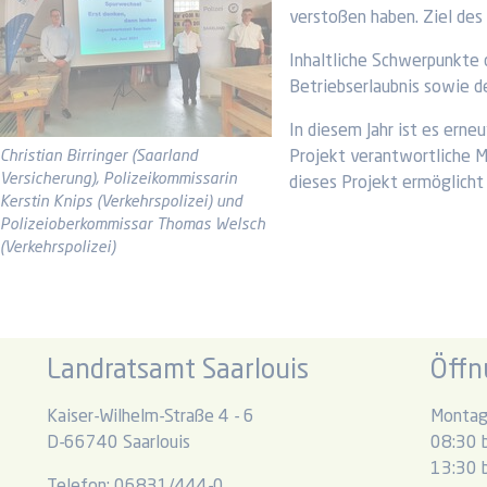
verstoßen haben. Ziel des
Inhaltliche Schwerpunkte 
Betriebserlaubnis sowie 
In diesem Jahr ist es erne
Christian Birringer (Saarland
Projekt verantwortliche M
Versicherung), Polizeikommissarin
dieses Projekt ermöglicht
Kerstin Knips (Verkehrspolizei) und
Polizeioberkommissar Thomas Welsch
(Verkehrspolizei)
Landratsamt Saarlouis
Öffn
Kaiser-Wilhelm-Straße 4 - 6
Montag
D-66740 Saarlouis
08:30 b
13:30 b
Telefon: 06831/444-0