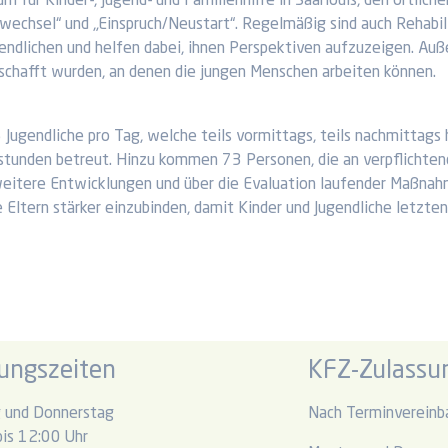
für Kinder-, Jugend- und Familienhilfe in Saarlouis, den örtlich
chsel“ und „Einspruch/Neustart“. Regelmäßig sind auch Rehabilit
ndlichen und helfen dabei, ihnen Perspektiven aufzuzeigen. Auße
schafft wurden, an denen die jungen Menschen arbeiten können.
 Jugendliche pro Tag, welche teils vormittags, teils nachmittags
stunden betreut. Hinzu kommen 73 Personen, die an verpflichte
eitere Entwicklungen und über die Evaluation laufender Maßnah
 Eltern stärker einzubinden, damit Kinder und Jugendliche letzten
ungszeiten
KFZ-Zulassun
 und Donnerstag
Nach Terminvereinb
is 12:00 Uhr