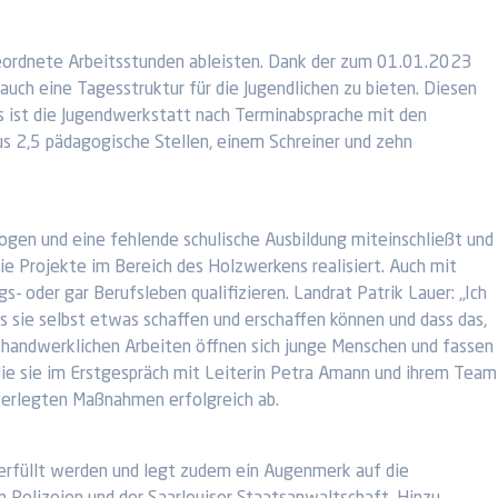
ngeordnete Arbeitsstunden ableisten. Dank der zum 01.01.2023
auch eine Tagesstruktur für die Jugendlichen zu bieten. Diesen
gs ist die Jugendwerkstatt nach Terminabsprache mit den
us 2,5 pädagogische Stellen, einem Schreiner und zehn
gen und eine fehlende schulische Ausbildung miteinschließt und
sie Projekte im Bereich des Holzwerkens realisiert. Auch mit
s- oder gar Berufsleben qualifizieren. Landrat Patrik Lauer: „Ich
s sie selbst etwas schaffen und erschaffen können und dass das,
im handwerklichen Arbeiten öffnen sich junge Menschen und fassen
 die sie im Erstgespräch mit Leiterin Petra Amann und ihrem Team
auferlegten Maßnahmen erfolgreich ab.
n erfüllt werden und legt zudem ein Augenmerk auf die