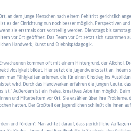
 Ort, an dem junge Menschen nach einem Fehltritt gerichtlich a
st es der Einrichtung nun noch besser möglich, Perspektiven und 
 wenn sie erstmals dort vorstellig werden. Dienstags bis samsta
eitern vor Ort geöffnet. Das Team vor Ort setzt sich zusammen a
ichen Handwerk, Kunst und Erlebnispädagogik.
 Erwachsenen kommen oft mit einem Hintergrund, der Alkohol, Dro
ektivlosigkeit bildet. Hier setzt die Jugendwerkstatt an, indem 
nn man Fähigkeiten erlernen, die für einen Einstieg ins Ausbildung
leistet wird. Durch das Handwerken erfahren die jungen Leute, das
s ist.“ Außerdem ist ein freies, kreatives Arbeiten möglich. Be
innen und Mitarbeitern vor Ort. Sie erzählen über ihre Probleme,
rochen hatten. Der Großteil der Jugendlichen schließt die ihnen 
rdern und fördern“: Man achtet darauf, dass gerichtliche Auflage