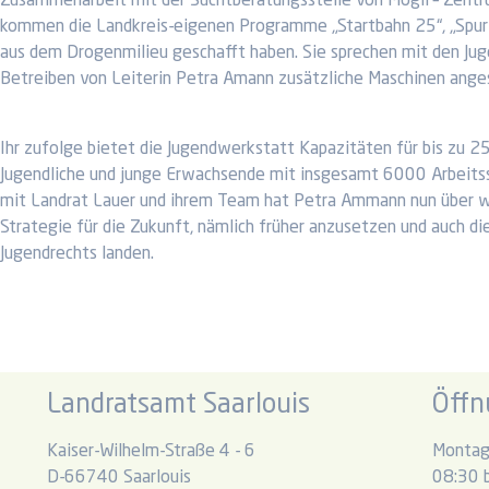
Zusammenarbeit mit der Suchtberatungsstelle von Mogli – Zentrum 
kommen die Landkreis-eigenen Programme „Startbahn 25“, „Spurwe
aus dem Drogenmilieu geschafft haben. Sie sprechen mit den Juge
Betreiben von Leiterin Petra Amann zusätzliche Maschinen ange
Ihr zufolge bietet die Jugendwerkstatt Kapazitäten für bis zu 25
Jugendliche und junge Erwachsende mit insgesamt 6000 Arbeits
mit Landrat Lauer und ihrem Team hat Petra Ammann nun über w
Strategie für die Zukunft, nämlich früher anzusetzen und auch die
Jugendrechts landen.
Landratsamt Saarlouis
Öffn
Kaiser-Wilhelm-Straße 4 - 6
Montag
D-66740 Saarlouis
08:30 b