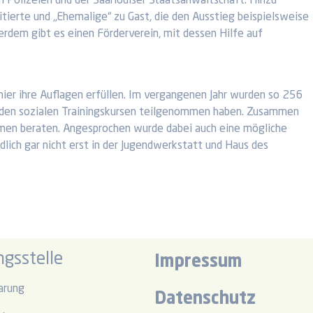
en Polizeien und der Saarlouiser Staatsanwaltschaft. Hinzu
ierte und „Ehemalige“ zu Gast, die den Ausstieg beispielsweise
rdem gibt es einen Förderverein, mit dessen Hilfe auf
 hier ihre Auflagen erfüllen. Im vergangenen Jahr wurden so 256
nden sozialen Trainingskursen teilgenommen haben. Zusammen
men beraten. Angesprochen wurde dabei auch eine mögliche
dlich gar nicht erst in der Jugendwerkstatt und Haus des
gsstelle
Impressum
arung
Datenschutz