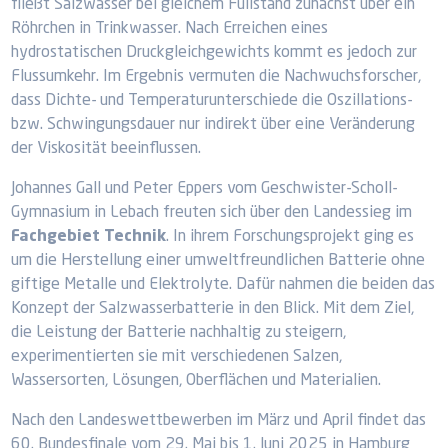
fließt Salzwasser bei gleichem Füllstand zunächst über ein
Röhrchen in Trinkwasser. Nach Erreichen eines
hydrostatischen Druckgleichgewichts kommt es jedoch zur
Flussumkehr. Im Ergebnis vermuten die Nachwuchsforscher,
dass Dichte- und Temperaturunterschiede die Oszillations-
bzw. Schwingungsdauer nur indirekt über eine Veränderung
der Viskosität beeinflussen.
Johannes Gall und Peter Eppers vom Geschwister-Scholl-
Gymnasium in Lebach freuten sich über den Landessieg im
Fachgebiet Technik
. In ihrem Forschungsprojekt ging es
um die Herstellung einer umweltfreundlichen Batterie ohne
giftige Metalle und Elektrolyte. Dafür nahmen die beiden das
Konzept der Salzwasserbatterie in den Blick. Mit dem Ziel,
die Leistung der Batterie nachhaltig zu steigern,
experimentierten sie mit verschiedenen Salzen,
Wassersorten, Lösungen, Oberflächen und Materialien.
Nach den Landeswettbewerben im März und April findet das
60. Bundesfinale vom 29. Mai bis 1. Juni 2025 in Hamburg