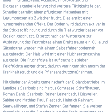
einer Milchtankstelle. Ackerbau, Photovoltaik und
Biogasanlagenbelieferung sind weitere Tätigkeitsfelder.
Schedler betreibt einen pfluglosen Maisanbau mit
Legumonosen als Zwischenfrucht. Dies ergibt einen
humusmehrenden Effekt. Der Boden wird dadurch aktiver in
der Stickstoffbindung und durch die Tiefwurzler besser vor
Erosion geschützt. Er setzt nach der Wintergare zur
Ausbringung des Festmistes einen Breitstreuer ein. Gülle und
Gärsubstrat werden mit einem Selbstfahrer bodennah
ausgebracht. Der Mais wird mit einer Mulchsaatmaschine
ausgesät. Die Fruchtfolge ist auf sechs bis sieben
Feldfrüchte ausgerichtet, dadurch verringern sich enorm der
Krankheitsdruck und die Pflanzenschutzmaßnahmen.
Mitglieder der Arbeitsgemeinschaft der Biolandbetriebe im
Landkreis Saarlouis sind Marcus Comtesse, Schaffhausen,
Roman Denis, Saarlouis, Reiner Leinenbach, Hülzweiler,
Sabine und Mathias Paul, Piesbach, Heinrich Reinhart,
Saarwellingen, und Stefan Zenner, Gerlfangen. Sie weisen