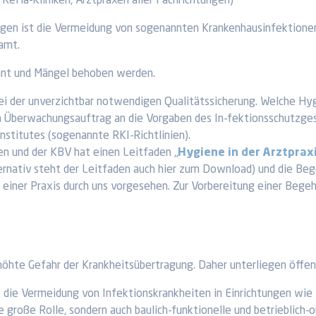
 ReHa-Kliniken, Arztpraxen aller Fachrichtungen)
ngen ist die Vermeidung von sogenannten Krankenhausinfektionen
amt.
nnt und Mängel behoben werden.
bei der unverzichtbar notwendigen Qualitätssicherung. Welche Hygi
 Überwachungsauftrag an die Vorgaben des In-fektionsschutzgeset
stitutes (sogenannte RKI-Richtlinien).
 und der KBV hat einen Leitfaden „
Hygiene in der Arztprax
ternativ steht der Leitfaden auch hier zum Download) und die Be
einer Praxis durch uns vorgesehen. Zur Vorbereitung einer Begeh
höhte Gefahr der Krankheitsübertragung. Daher unterliegen öffe
 die Vermeidung von Infektionskrankheiten in Einrichtungen wie 
ne große Rolle, sondern auch baulich-funktionelle und betriebli