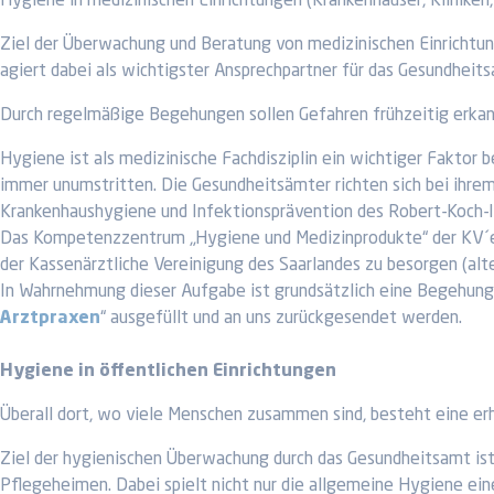
Hygiene in medizinischen Einrichtungen (Krankenhäuser, Kliniken,
Ziel der Überwachung und Beratung von medizinischen Einrichtu
agiert dabei als wichtigster Ansprechpartner für das Gesundheits
Durch regelmäßige Begehungen sollen Gefahren frühzeitig erka
Hygiene ist als medizinische Fachdisziplin ein wichtiger Faktor 
immer unumstritten. Die Gesundheitsämter richten sich bei ihrem
Krankenhaushygiene und Infektionsprävention des Robert-Koch-In
Das Kompetenzzentrum „Hygiene und Medizinprodukte“ der KV´en
der Kassenärztliche Vereinigung des Saarlandes zu besorgen (al
In Wahrnehmung dieser Aufgabe ist grundsätzlich eine Begehung 
Arztpraxen
“ ausgefüllt und an uns zurückgesendet werden.
Hygiene in öffentlichen Einrichtungen
Überall dort, wo viele Menschen zusammen sind, besteht eine er
Ziel der hygienischen Überwachung durch das Gesundheitsamt ist
Pflegeheimen. Dabei spielt nicht nur die allgemeine Hygiene ei