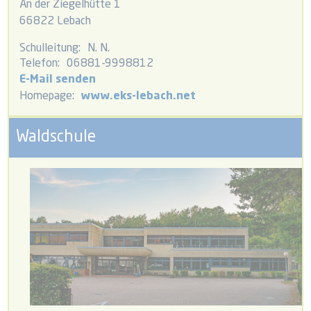
An der Ziegelhütte 1
66822 Lebach
Schulleitung:
N. N.
Telefon:
06881-9998812
E-Mail senden
Homepage:
www.eks-lebach.net
Waldschule