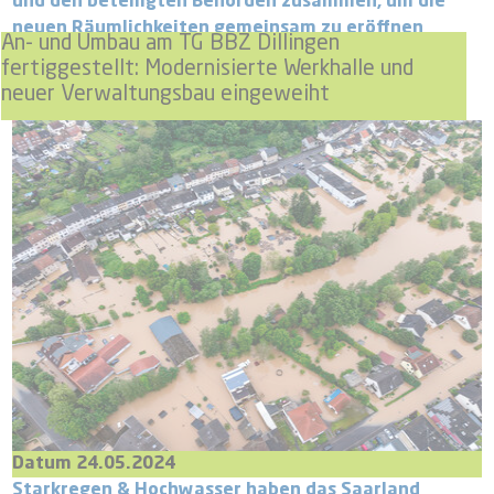
und den beteiligten Behörden zusammen, um die
neuen Räumlichkeiten gemeinsam zu eröffnen
An- und Umbau am TG BBZ Dillingen
fertiggestellt: Modernisierte Werkhalle und
neuer Verwaltungsbau eingeweiht
Datum 24.05.2024
Starkregen & Hochwasser haben das Saarland