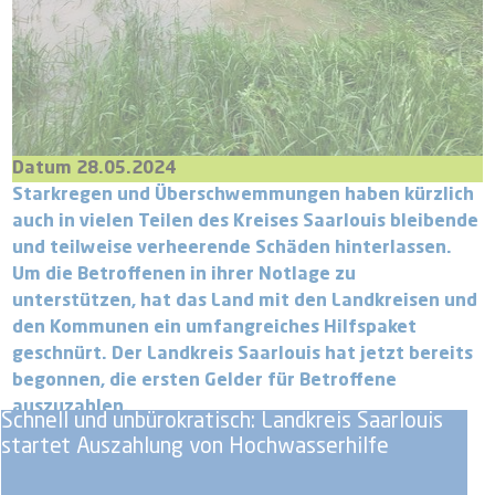
Datum 28.05.2024
Starkregen und Überschwemmungen haben kürzlich
auch in vielen Teilen des Kreises Saarlouis bleibende
und teilweise verheerende Schäden hinterlassen.
Um die Betroffenen in ihrer Notlage zu
unterstützen, hat das Land mit den Landkreisen und
den Kommunen ein umfangreiches Hilfspaket
geschnürt. Der Landkreis Saarlouis hat jetzt bereits
begonnen, die ersten Gelder für Betroffene
auszuzahlen.
Schnell und unbürokratisch: Landkreis Saarlouis
startet Auszahlung von Hochwasserhilfe