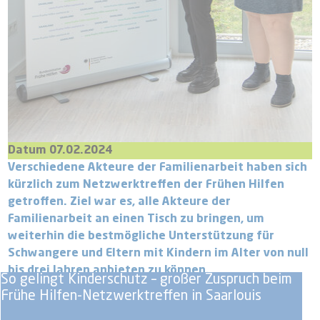
Datum 07.02.2024
Verschiedene Akteure der Familienarbeit haben sich
kürzlich zum Netzwerktreffen der Frühen Hilfen
getroffen. Ziel war es, alle Akteure der
Familienarbeit an einen Tisch zu bringen, um
weiterhin die bestmögliche Unterstützung für
Schwangere und Eltern mit Kindern im Alter von null
bis drei Jahren anbieten zu können.
So gelingt Kinderschutz – großer Zuspruch beim
Frühe Hilfen-Netzwerktreffen in Saarlouis