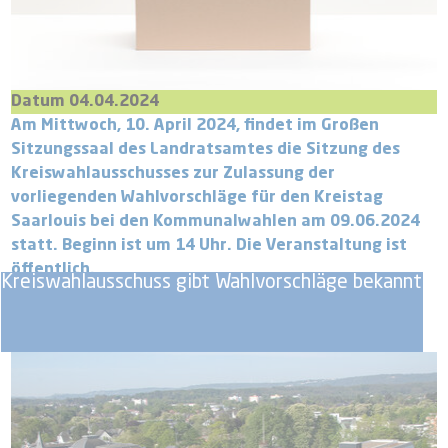
Datum 04.04.2024
Am Mittwoch, 10. April 2024, findet im Großen
Sitzungssaal des Landratsamtes die Sitzung des
Kreiswahlausschusses zur Zulassung der
vorliegenden Wahlvorschläge für den Kreistag
Saarlouis bei den Kommunalwahlen am 09.06.2024
statt. Beginn ist um 14 Uhr. Die Veranstaltung ist
öffentlich.
Kreiswahlausschuss gibt Wahlvorschläge bekannt