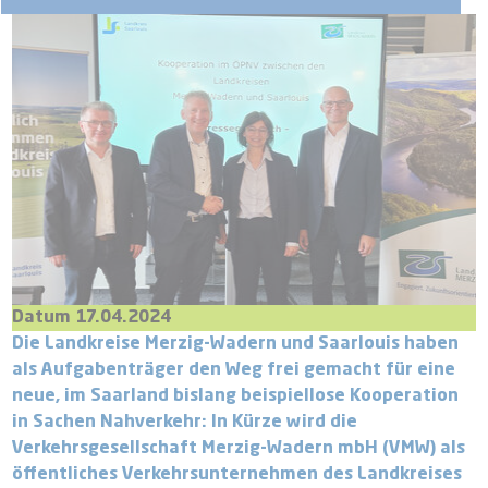
Datum 17.04.2024
Die Landkreise Merzig-Wadern und Saarlouis haben
als Aufgabenträger den Weg frei gemacht für eine
neue, im Saarland bislang beispiellose Kooperation
in Sachen Nahverkehr: In Kürze wird die
Verkehrsgesellschaft Merzig-Wadern mbH (VMW) als
öffentliches Verkehrsunternehmen des Landkreises