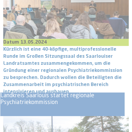
Datum 13.05.2024
Kürzlich ist eine 40-köpfige, multiprofessionelle
Runde im Großen Sitzungssaal des Saarlouiser
Landratsamtes zusammengekommen, um die
Gründung einer regionalen Psychiatriekommission
zu besprechen. Dadurch wollen die Beteiligten die
Zusammenarbeit im psychiatrischen Bereich
intensivieren und ausbauen.
Landkreis Saarlouis startet regionale
Psychiatriekommission