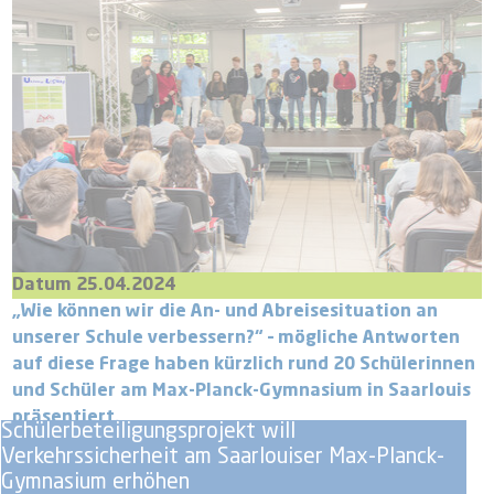
Datum 25.04.2024
„Wie können wir die An- und Abreisesituation an
unserer Schule verbessern?“ – mögliche Antworten
auf diese Frage haben kürzlich rund 20 Schülerinnen
und Schüler am Max-Planck-Gymnasium in Saarlouis
präsentiert.
Schülerbeteiligungsprojekt will
Verkehrssicherheit am Saarlouiser Max-Planck-
Gymnasium erhöhen