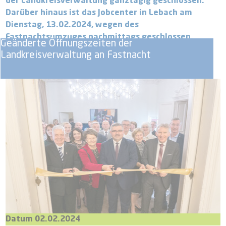
der Landkreisverwaltung ganztägig geschlossen.
Darüber hinaus ist das Jobcenter in Lebach am
Dienstag, 13.02.2024, wegen des
Fastnachtsumzuges nachmittags geschlossen.
Geänderte Öffnungszeiten der
Landkreisverwaltung an Fastnacht
Datum 02.02.2024