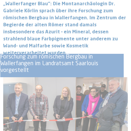
„Wallerfanger Blau“: Die Montanarchäologin Dr.
Gabriele Körlin sprach über ihre Forschung zum
römischen Bergbau in Wallerfangen. Im Zentrum der
Begierde der alten Römer stand damals
insbesondere das Azurit – ein Mineral, dessen
strahlend blaue Farbpigmente unter anderem zu
Wand- und Malfarbe sowie Kosmetik
weiterverarbeitet wurden.
Forschung zum römischen Bergbau in
Wallerfangen im Landratsamt Saarlouis
vorgestellt