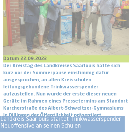
Datum 22.09.2023
Der Kreistag des Landkreises Saarlouis hatte sich
kurz vor der Sommerpause einstimmig dafür
ausgesprochen, an allen Kreisschulen
leitungsgebundene Trinkwasserspender
aufzustellen. Nun wurde der erste dieser neuen
Geräte im Rahmen eines Pressetermins am Standort
Karcherstraße des Albert-Schweitzer-Gymnasiums
in Dillingen der Öffentlichkeit präsentiert.
Landkreis Saarlouis startet Trinkwasserspender-
Neuoffensive an seinen Schulen