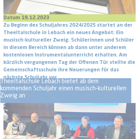
Datum 19.12.2023
Zu Beginn des Schuljahres 2024/2025 startet an der
Theeltalschule in Lebach ein neues Angebot: Ein
musisch-kultureller Zweig. Schülerinnen und Schüler
in diesem Bereich können ab dann unter anderem
kostenlosen Instrumentalunterricht erhalten. Am
kürzlich vergangenen Tag der Offenen Tür stellte die
Gemeinschaftsschule ihre Neuerungen für das
nächste Schuljahr vor.
Theeltalschule Lebach bietet ab dem
kommenden Schuljahr einen musisch-kulturellen
Zweig an