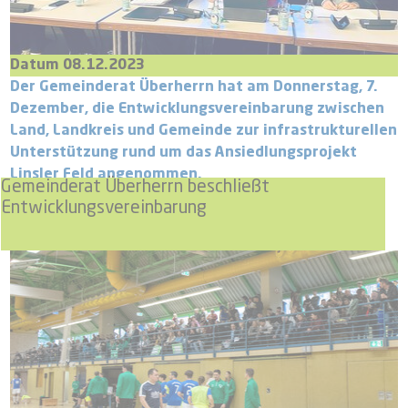
Datum 08.12.2023
Der Gemeinderat Überherrn hat am Donnerstag, 7.
Dezember, die Entwicklungsvereinbarung zwischen
Land, Landkreis und Gemeinde zur infrastrukturellen
Unterstützung rund um das Ansiedlungsprojekt
Linsler Feld angenommen.
Gemeinderat Überherrn beschließt
Entwicklungsvereinbarung