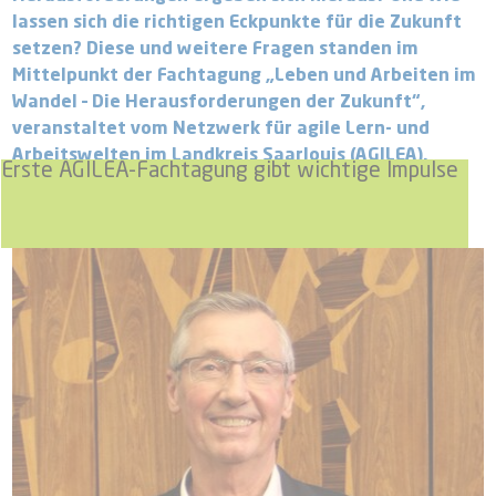
lassen sich die richtigen Eckpunkte für die Zukunft
setzen? Diese und weitere Fragen standen im
Mittelpunkt der Fachtagung „Leben und Arbeiten im
Wandel – Die Herausforderungen der Zukunft“,
veranstaltet vom Netzwerk für agile Lern- und
Arbeitswelten im Landkreis Saarlouis (AGILEA).
Erste AGILEA-Fachtagung gibt wichtige Impulse