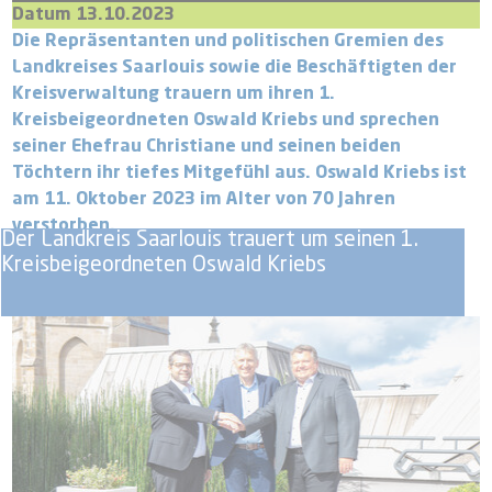
Datum 13.10.2023
Die Repräsentanten und politischen Gremien des
Landkreises Saarlouis sowie die Beschäftigten der
Kreisverwaltung trauern um ihren 1.
Kreisbeigeordneten Oswald Kriebs und sprechen
seiner Ehefrau Christiane und seinen beiden
Töchtern ihr tiefes Mitgefühl aus. Oswald Kriebs ist
am 11. Oktober 2023 im Alter von 70 Jahren
verstorben.
Der Landkreis Saarlouis trauert um seinen 1.
Kreisbeigeordneten Oswald Kriebs