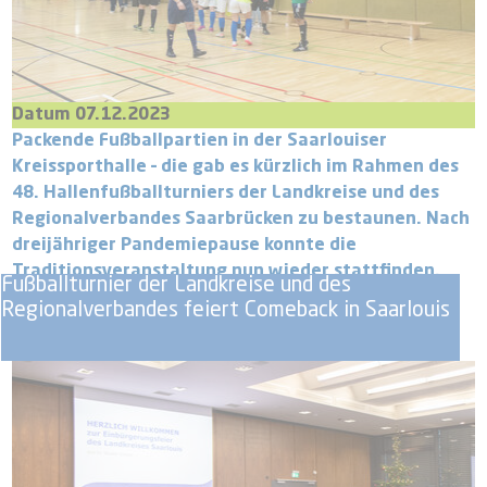
Datum 07.12.2023
Packende Fußballpartien in der Saarlouiser
Kreissporthalle – die gab es kürzlich im Rahmen des
48. Hallenfußballturniers der Landkreise und des
Regionalverbandes Saarbrücken zu bestaunen. Nach
dreijähriger Pandemiepause konnte die
Traditionsveranstaltung nun wieder stattfinden.
Fußballturnier der Landkreise und des
Regionalverbandes feiert Comeback in Saarlouis