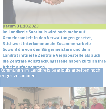
Datum 31.10.2023
Im Landkreis Saarlouis wird noch mehr auf
Gemeinsamkeit in den Verwaltungen gesetzt,
Stichwort Interkommunale Zusammenarbeit:
Sowohl die von den Bürgermeistern und dem
Landrat initiierte Zentrale Vergabestelle als auch
die Zentrale Vollstreckungsstelle haben kürzlich ihre
Arbeit aufgenommen.
Kommunen im Landkreis Saarlouis arbeiten noch
enger zusammen