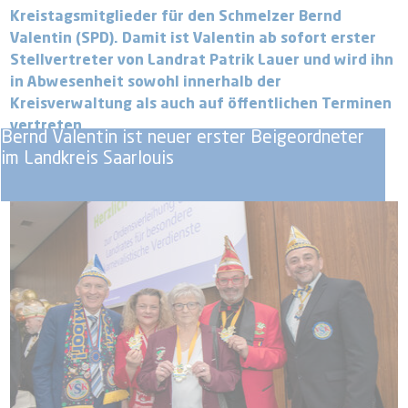
Kreistagsmitglieder für den Schmelzer Bernd
Valentin (SPD). Damit ist Valentin ab sofort erster
Stellvertreter von Landrat Patrik Lauer und wird ihn
in Abwesenheit sowohl innerhalb der
Kreisverwaltung als auch auf öffentlichen Terminen
vertreten.
Bernd Valentin ist neuer erster Beigeordneter
im Landkreis Saarlouis