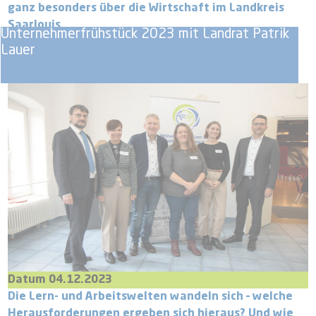
ganz besonders über die Wirtschaft im Landkreis
Saarlouis.
Unternehmerfrühstück 2023 mit Landrat Patrik
Lauer
Datum 04.12.2023
Die Lern- und Arbeitswelten wandeln sich – welche
Herausforderungen ergeben sich hieraus? Und wie