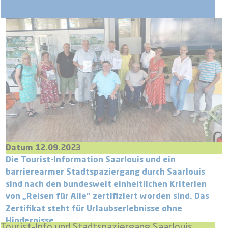
Datum 12.09.2023
Die Tourist-Information Saarlouis und ein
barrierearmer Stadtspaziergang durch Saarlouis
sind nach den bundesweit einheitlichen Kriterien
von „Reisen für Alle“ zertifiziert worden sind. Das
Zertifikat steht für Urlaubserlebnisse ohne
Hindernisse.
Tourist-Info und Stadtspaziergang Saarlouis