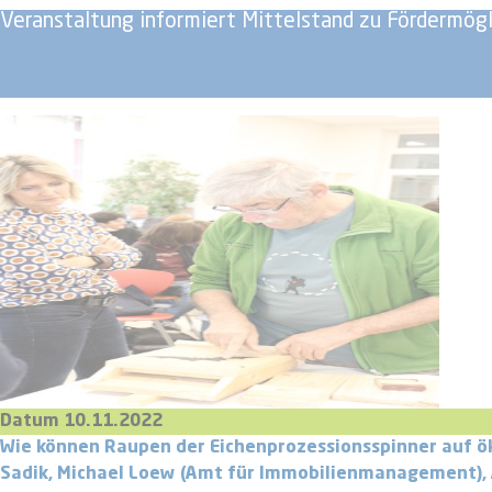
Veranstaltung informiert Mittelstand zu Fördermög
Datum 10.11.2022
Wie können Raupen der Eichenprozessionsspinner auf ök
Sadik, Michael Loew (Amt für Immobilienmanagement),