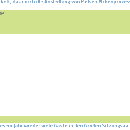
elt, das durch die Ansiedlung von Meisen Eichenprozess
ner
iesem Jahr wieder viele Gäste in den Großen Sitzungsaa