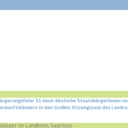
gen Einbürgerungsfeier 31 neue deutsche Staatsbürgerinn
erkunftsländern in den Großen Sitzungssaal des Landra
bürger im Landkreis Saarlouis