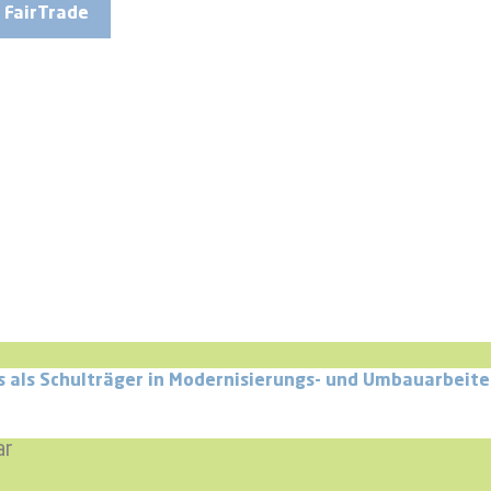
FairTrade
uis als Schulträger in Modernisierungs- und Umbauarbe
ar