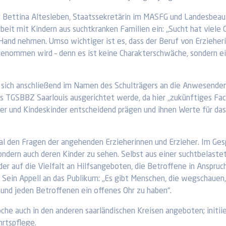
ing Bettina Altesleben, Staatssekretärin im MASFG und Landesbea
rbeit mit Kindern aus suchtkranken Familien ein: „Sucht hat viele
 Hand nehmen. Umso wichtiger ist es, dass der Beruf von Erzieher
enommen wird – denn es ist keine Charakterschwäche, sondern e
e sich anschließend im Namen des Schulträgers an die Anwesenden. 
s TGSBBZ Saarlouis ausgerichtet werde, da hier „zukünftiges Fac
nder und Kindeskinder entscheidend prägen und ihnen Werte für 
kal den Fragen der angehenden Erzieherinnen und Erzieher. Im Ges
 sondern auch deren Kinder zu sehen. Selbst aus einer suchtbelas
r auf die Vielfalt an Hilfsangeboten, die Betroffene in Anspruc
h. Sein Appell an das Publikum: „Es gibt Menschen, die wegschauen
 und jeden Betroffenen ein offenes Ohr zu haben“.
 auch in den anderen saarländischen Kreisen angeboten; initiie
hrtspflege.