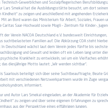
s Technisch-Gewerblichen und Sozialpflegerischen Berufsbildungs
ur Lars Smekal hat die Ausbildungsstätte besucht, um dort seine
 Kindheit“ zu zeigen und anschließend mit angehenden Erzieheri
. Mit an Bord waren das Ministerium für Arbeit, Soziales, Frauen
ie Caritas Saar-Hochwald sowie Mogli – Zentrum für Kinder-, Jugen
ruft der Verein NACOA Deutschland e.V. bundesweit Einrichtungen
us suchtbelasteten Familien auf. Die Abkürzung COA steht hierbei 
: In Deutschland wächst laut dem Verein jedes fünfte bis sechste 
nachlässigung und Gewalt und leiden oft ein Leben lang unter dies
 psychische Krankheit zu entwickeln, sei um ein Vielfaches erhö
 das diesjährige Motto lautet: „Wir werden sichtbar“.
s Saarlouis beteiligt sich über seine Suchtbeauftragte, Beate Grü
eit mit verschiedenen Netzwerkpartnern wurde im Zuge vergan
koholsyndrom, informiert.
ur und Autor Lars Smekal eingeladen, an der Akademie für Erzieh
indheit“ zu zeigen und über seine eigenen Erfahrungen zu sprech
nhaus aus der Perspektive eines elfjährigen Jungen.