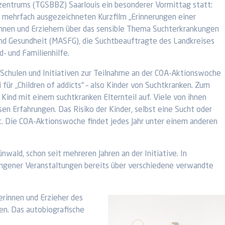
zentrums (TGSBBZ) Saarlouis ein besonderer Vormittag statt:
n mehrfach ausgezeichneten Kurzfilm „Erinnerungen einer
nnen und Erziehern über das sensible Thema Suchterkrankungen
 und Gesundheit (MASFG), die Suchtbeauftragte des Landkreises
d- und Familienhilfe.
, Schulen und Initiativen zur Teilnahme an der COA-Aktionswoche
für „Children of addicts“ – also Kinder von Suchtkranken. Zum
Kind mit einem suchtkranken Elternteil auf. Viele von ihnen
en Erfahrungen. Das Risiko der Kinder, selbst eine Sucht oder
ht. Die COA-Aktionswoche findet jedes Jahr unter einem anderen
nwald, schon seit mehreren Jahren an der Initiative. In
gener Veranstaltungen bereits über verschiedene verwandte
erinnen und Erzieher des
en. Das autobiografische