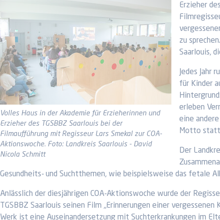
Erzieher de
Filmregisse
vergessenen
zu sprechen
Saarlouis, d
Jedes Jahr 
für Kinder a
Hintergrund
erleben Ver
Volles Haus in der Akademie für Erzieherinnen und
eine andere
Erzieher des TGSBBZ Saarlouis bei der
Motto statt;
Filmaufführung mit Regisseur Lars Smekal zur COA-
Aktionswoche. Foto: Landkreis Saarlouis - David
Der Landkrei
Nicola Schmitt
Zusammenarb
Gesundheits- und Suchtthemen, wie beispielsweise das fetale Al
Anlässlich der diesjährigen COA-Aktionswoche wurde der Regisse
TGSBBZ Saarlouis seinen Film „Erinnerungen einer vergessenen K
Werk ist eine Auseinandersetzung mit Suchterkrankungen im Elter