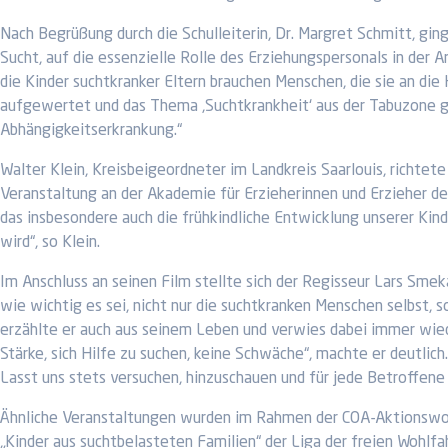
Nach Begrüßung durch die Schulleiterin, Dr. Margret Schmitt, g
Sucht, auf die essenzielle Rolle des Erziehungspersonals in der A
die Kinder suchtkranker Eltern brauchen Menschen, die sie an die
aufgewertet und das Thema ,Suchtkrankheit‘ aus der Tabuzone g
Abhängigkeitserkrankung.“
Walter Klein, Kreisbeigeordneter im Landkreis Saarlouis, richtet
Veranstaltung an der Akademie für Erzieherinnen und Erzieher de
das insbesondere auch die frühkindliche Entwicklung unserer Ki
wird“, so Klein.
Im Anschluss an seinen Film stellte sich der Regisseur Lars Sme
wie wichtig es sei, nicht nur die suchtkranken Menschen selbst,
erzählte er auch aus seinem Leben und verwies dabei immer wiede
Stärke, sich Hilfe zu suchen, keine Schwäche“, machte er deutlic
Lasst uns stets versuchen, hinzuschauen und für jede Betroffene
Ähnliche Veranstaltungen wurden im Rahmen der COA-Aktionswoche
„Kinder aus suchtbelasteten Familien“ der Liga der freien Wohlfa