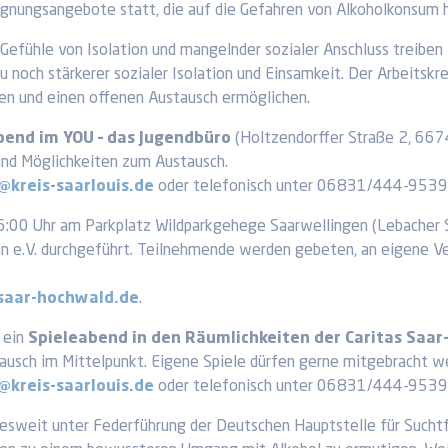
gegnungsangebote statt, die auf die Gefahren von Alkoholkonsum
. Gefühle von Isolation und mangelnder sozialer Anschluss treib
u noch stärkerer sozialer Isolation und Einsamkeit. Der Arbeitskr
n und einen offenen Austausch ermöglichen.
bend im YOU – das Jugendbüro
(Holtzendorffer Straße 2, 6674
und Möglichkeiten zum Austausch.
@kreis-saarlouis.de
oder telefonisch unter 06831/444-9539
6:00 Uhr am Parkplatz Wildparkgehege Saarwellingen (Lebacher 
n e.V. durchgeführt. Teilnehmende werden gebeten, an eigene V
saar-hochwald.de
.
 ein
Spieleabend in den Räumlichkeiten der Caritas Saa
usch im Mittelpunkt. Eigene Spiele dürfen gerne mitgebracht w
@kreis-saarlouis.de
oder telefonisch unter 06831/444-9539
esweit unter Federführung der Deutschen Hauptstelle für Suchtfr