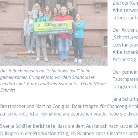
Ziel der Ka
Arbeiterwoh
interessant
Der Aktions
„Schichtwec
Leistungsan
Arbeitsmark
Aktionstag 
Die Teilnehmenden an "Schichtwechsel" beim
Der gemeins
gemeinsamen Gruppenfoto vor dem Saarlouiser
Tauschpartn
Landratsamt. Foto: Landkreis Saarlouis - David Nicola
Tätigkeitsfe
Schmitt
Jana Schulth
Brettnacher und Martina Coniglio, Beauftragte für Chancengleich
auf eine mögliche Teilnahme angesprochen wurde, habe sie direkt 
Svenja Schäfer berichtete, dass sie dem Austausch nach kurzer B
Dillingen in der Produktion tätig; im Rahmen ihres Einsatzes un