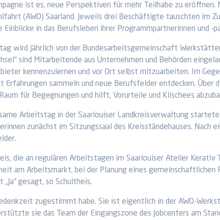
mpagne ist es, neue Perspektiven für mehr Teilhabe zu eröffnen. M
lfahrt (AWO) Saarland. Jeweils drei Beschäftigte tauschten im 
e Einblicke in das Berufsleben ihrer Programmpartnerinnen und -pa
tag wird jährlich von der Bundesarbeitsgemeinschaft Werkstätt
hsel“ sind Mitarbeitende aus Unternehmen und Behörden eingelad
bieter kennenzulernen und vor Ort selbst mitzuarbeiten. Im G
t Erfahrungen sammeln und neue Berufsfelder entdecken. Über d
Raum für Begegnungen und hilft, Vorurteile und Klischees abzuba
ame Arbeitstag in der Saarlouiser Landkreisverwaltung startete
erinnen zunächst im Sitzungssaal des Kreisständehauses. Nach ei
lder.
eis, die an regulären Arbeitstagen im Saarlouiser Atelier Kerativ
heit am Arbeitsmarkt, bei der Planung eines gemeinschaftlichen 
„Ja“ gesagt, so Schultheis.
edenkzeit zugestimmt habe. Sie ist eigentlich in der AWO-Werkst
terstützte sie das Team der Eingangszone des Jobcenters am Stan