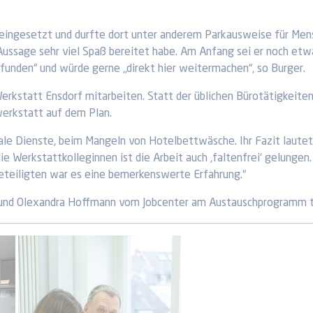
e eingesetzt und durfte dort unter anderem Parkausweise für Me
 Aussage sehr viel Spaß bereitet habe. Am Anfang sei er noch etw
funden“ und würde gerne „direkt hier weitermachen“, so Burger.
rkstatt Ensdorf mitarbeiten. Statt der üblichen Bürotätigkeite
werkstatt auf dem Plan.
ale Dienste, beim Mangeln von Hotelbettwäsche. Ihr Fazit lautet
e Werkstattkolleginnen ist die Arbeit auch ,faltenfrei‘ gelungen
 Beteiligten war es eine bemerkenswerte Erfahrung.“
 und Olexandra Hoffmann vom Jobcenter am Austauschprogramm te