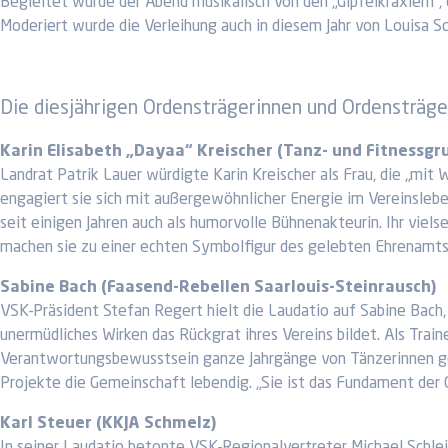
Begleitet wurde der Abend musikalisch von den „Gipfelkraxlern“,
Moderiert wurde die Verleihung auch in diesem Jahr von Louisa S
Die diesjährigen Ordensträgerinnen und Ordensträg
Karin Elisabeth „Dayaa“ Kreischer (Tanz- und Fitnessgr
Landrat Patrik Lauer würdigte Karin Kreischer als Frau, die „mit 
engagiert sie sich mit außergewöhnlicher Energie im Vereinsleben
seit einigen Jahren auch als humorvolle Bühnenakteurin. Ihr vie
machen sie zu einer echten Symbolfigur des gelebten Ehrenamt
Sabine Bach (Faasend-Rebellen Saarlouis-Steinrausch)
VSK-Präsident Stefan Regert hielt die Laudatio auf Sabine Bach, d
unermüdliches Wirken das Rückgrat ihres Vereins bildet. Als Train
Verantwortungsbewusstsein ganze Jahrgänge von Tänzerinnen gepr
Projekte die Gemeinschaft lebendig. „Sie ist das Fundament der G
Karl Steuer (KKJA Schmelz)