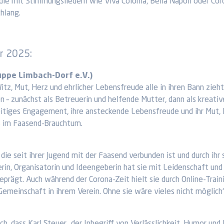
 die mit Stimmungsliedern wie Viva Colonia, Bella Napoli oder C
chlang.
er 2025:
uppe Limbach-Dorf e.V.)
Witz, Mut, Herz und ehrlicher Lebensfreude alle in ihren Bann zieh
 – zunächst als Betreuerin und helfende Mutter, dann als kreativ
lseitiges Engagement, ihre ansteckende Lebensfreude und ihr Mut
s im Faasend-Brauchtum.
ie seit ihrer Jugend mit der Faasend verbunden ist und durch ihr s
erin, Organisatorin und Ideengeberin hat sie mit Leidenschaft und
ägt. Auch während der Corona-Zeit hielt sie durch Online-Train
emeinschaft in ihrem Verein. Ohne sie wäre vieles nicht möglich“