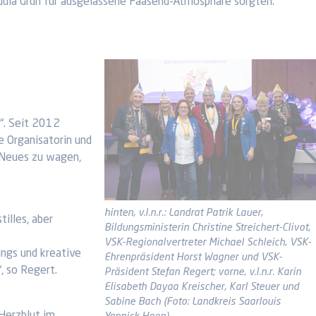
ordula Grün für ausgelassene Faasend-Atmosphäre sorgten.
t“. Seit 2012
e Organisatorin und
, Neues zu wagen,
hinten, v.l.n.r.: Landrat Patrik Lauer,
tilles, aber
Bildungsministerin Christine Streichert-Clivot,
VSK-Regionalvertreter Michael Schleich, VSK-
ings und kreative
Ehrenpräsident Horst Wagner und VSK-
, so Regert.
Präsident Stefan Regert; vorne, v.l.n.r. Karin
Elisabeth Dayaa Kreischer, Karl Steuer und
Sabine Bach (Foto: Landkreis Saarlouis