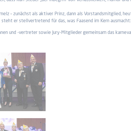
h, dass Karl Steuer „der Inbegriff von Verlässlichkeit, Humor und
melz – zunächst als aktiver Prinz, dann als Vorstandsmitglied, heu
t steht er stellvertretend für das, was Faasend im Kern ausmac
innen und -vertreter sowie Jury-Mitglieder gemeinsam das karneva