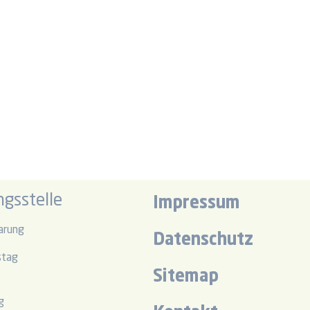
gsstelle
Impressum
arung
Datenschutz
stag
Sitemap
r
g