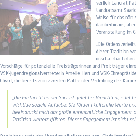
verlieh Landrat Pa
Landratsamt Saarlo
Weise für das närr
darüberhinaus, abe
Veranstaltung im G
„Die Ordensverleih
dieser Tradition wo
unschätzbar hohen 
Vorschläge für potenzielle Preisträgerinnen und Preisträger ein
VSK-Jugendregionalvertreterin Amelie Herr und VSK-Ehrenpräsiden
Clivot, die bereits zum zweiten Mal bei der Verleihung des Karne
„Die Fastnacht an der Saar ist gelebtes Brauchtum, erleb
wichtige soziale Aufgabe: Sie fördern kulturelle Werte un
beeindruckt mich das große ehrenamtliche Engagement, da
Tradition weiterzuführen. Dieses Engagement ist nicht se