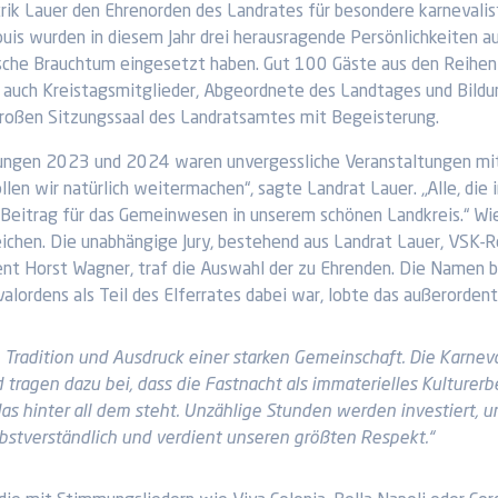
trik Lauer den Ehrenorden des Landrates für besondere karnevalis
uis wurden in diesem Jahr drei herausragende Persönlichkeiten au
ische Brauchtum eingesetzt haben. Gut 100 Gäste aus den Reihen 
r auch Kreistagsmitglieder, Abgeordnete des Landtages und Bildung
roßen Sitzungssaal des Landratsamtes mit Begeisterung.
ungen 2023 und 2024 waren unvergessliche Veranstaltungen mit w
llen wir natürlich weitermachen“, sagte Landrat Lauer. „Alle, die
Beitrag für das Gemeinwesen in unserem schönen Landkreis.“ Wie
reichen. Die unabhängige Jury, bestehend aus Landrat Lauer, VSK-
t Horst Wagner, traf die Auswahl der zu Ehrenden. Die Namen blie
valordens als Teil des Elferrates dabei war, lobte das außerorde
te Tradition und Ausdruck einer starken Gemeinschaft. Die Karne
d tragen dazu bei, dass die Fastnacht als immaterielles Kulture
s hinter all dem steht. Unzählige Stunden werden investiert, 
lbstverständlich und verdient unseren größten Respekt.“