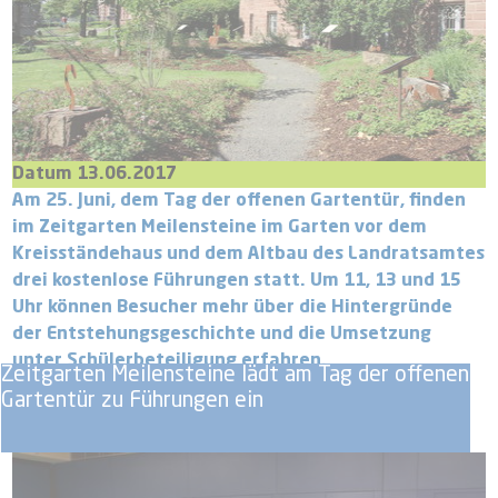
Datum 13.06.2017
Am 25. Juni, dem Tag der offenen Gartentür, finden
im Zeitgarten Meilensteine im Garten vor dem
Kreisständehaus und dem Altbau des Landratsamtes
drei kostenlose Führungen statt. Um 11, 13 und 15
Uhr können Besucher mehr über die Hintergründe
der Entstehungsgeschichte und die Umsetzung
unter Schülerbeteiligung erfahren.
Zeitgarten Meilensteine lädt am Tag der offenen
Gartentür zu Führungen ein