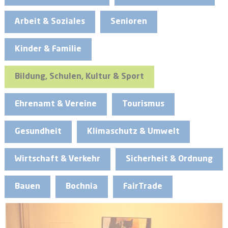
Arbeit & Soziales
Senioren
Kinder & Familie
Bildung, Schulen, Kultur & Sport
Ehrenamt & Vereine
Tourismus
Gesundheit
Klimaschutz & Umwelt
Wirtschaft & Verkehr
Sicherheit & Ordnung
Bauen
Bochnia
FairTrade