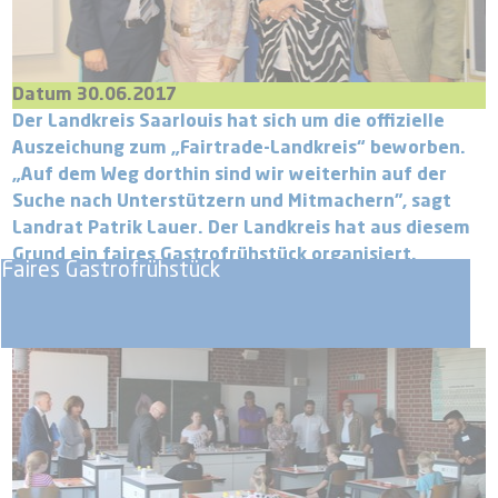
Datum 30.06.2017
Der Landkreis Saarlouis hat sich um die offizielle
Auszeichung zum „Fairtrade-Landkreis“ beworben.
„Auf dem Weg dorthin sind wir weiterhin auf der
Suche nach Unterstützern und Mitmachern", sagt
Landrat Patrik Lauer. Der Landkreis hat aus diesem
Grund ein faires Gastrofrühstück organisiert.
Faires Gastrofrühstück