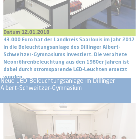
Datum 12.01.2018
43.000 Euro hat der Landkreis Saarlouis im Jahr 2017
in die Beleuchtungsanlage des Dillinger Albert-
Schweitzer-Gymnasiums investiert. Die veraltete
Neonröhrenbeleuchtung aus den 1980er Jahren ist
dabei durch stromsparende LED-Leuchten ersetzt
worden.
Neue LED-Beleuchtungsanlage im Dillinger
Albert-Schweitzer-Gymnasium