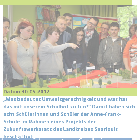
Datum 30.05.2017
„Was bedeutet Umweltgerechtigkeit und was hat
das mit unserem Schulhof zu tun?“ Damit haben sich
acht Schülerinnen und Schüler der Anne-Frank-
Schule im Rahmen eines Projekts der
Zukunftswerkstatt des Landkreises Saarlouis
beschäftigt.