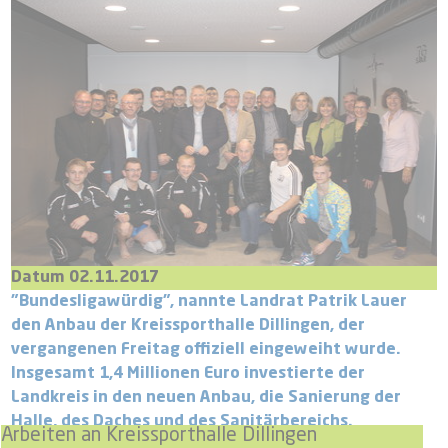
Datum 02.11.2017
"Bundesligawürdig", nannte Landrat Patrik Lauer
den Anbau der Kreissporthalle Dillingen, der
vergangenen Freitag offiziell eingeweiht wurde.
Insgesamt 1,4 Millionen Euro investierte der
Landkreis in den neuen Anbau, die Sanierung der
Halle, des Daches und des Sanitärbereichs.
Arbeiten an Kreissporthalle Dillingen