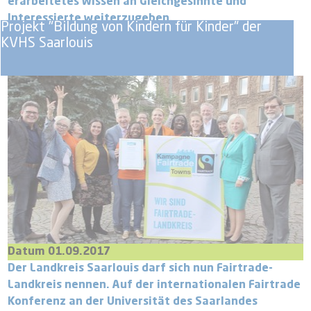
erarbeitetes Wissen an Gleichgesinnte und
Interessierte weiterzugeben.
Projekt "Bildung von Kindern für Kinder" der
KVHS Saarlouis
Datum 01.09.2017
Der Landkreis Saarlouis darf sich nun Fairtrade-
Landkreis nennen. Auf der internationalen Fairtrade
Konferenz an der Universität des Saarlandes