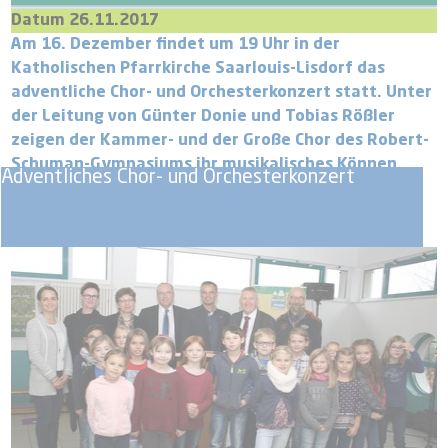
Datum 26.11.2017
Am 16. Dezember findet um 19 Uhr in der
Katholischen Pfarrkirche Saarlouis-Lisdorf das
adventliche Chor- und Orchesterkonzert statt. Unter
der Leitung von Günter Donie und Tobias Rößler
zeigen der Kammer- und der Große Chor des Robert-
Schuman-Gymnasiums ihr musikalisches Können.
Adventliches Chor- und Orchesterkonzert