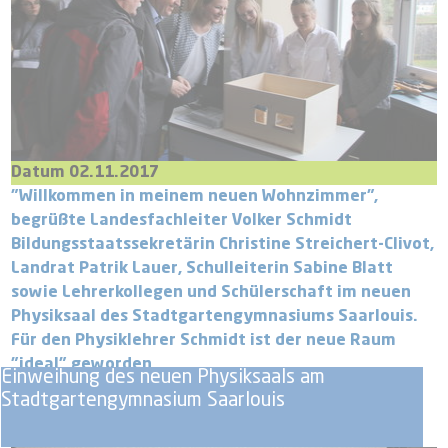
Datum 02.11.2017
"Willkommen in meinem neuen Wohnzimmer",
begrüßte Landesfachleiter Volker Schmidt
Bildungsstaatssekretärin Christine Streichert-Clivot,
Landrat Patrik Lauer, Schulleiterin Sabine Blatt
sowie Lehrerkollegen und Schülerschaft im neuen
Physiksaal des Stadtgartengymnasiums Saarlouis.
Für den Physiklehrer Schmidt ist der neue Raum
"ideal" geworden
Einweihung des neuen Physiksaals am
Stadtgartengymnasium Saarlouis