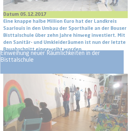
Datum 05.12.2017
Eine knappe halbe Million Euro hat der Landkreis
Saarlouis in den Umbau der Sporthalle an der Bouser
Bisttalschule über zehn Jahre hinweg investiert. Mit
den Sanitär- und Umkleideräumen ist nun der letzte
Bauabschnitt eingeweiht worden.
Einweihung neuer Räumlichkeiten in der
Bisttalschule