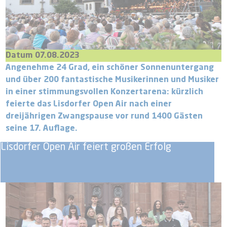
Datum 07.08.2023
Angenehme 24 Grad, ein schöner Sonnenuntergang
und über 200 fantastische Musikerinnen und Musiker
in einer stimmungsvollen Konzertarena: kürzlich
feierte das Lisdorfer Open Air nach einer
dreijährigen Zwangspause vor rund 1400 Gästen
seine 17. Auflage.
Lisdorfer Open Air feiert großen Erfolg