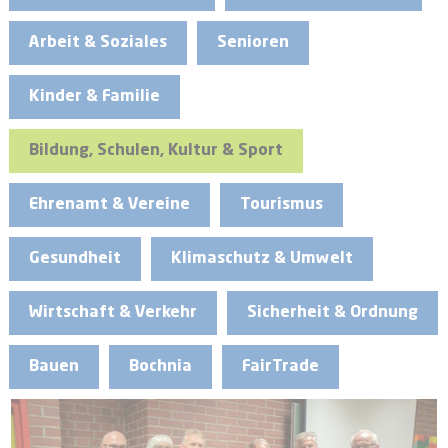
Arbeit & Soziales
Senioren
Kinder & Familie
Bildung, Schulen, Kultur & Sport
Ehrenamt & Vereine
Tourismus
Gesundheit
Klimaschutz & Umwelt
Wirtschaft & Verkehr
Sicherheit & Ordnung
Bauen
Bochnia
FairTrade