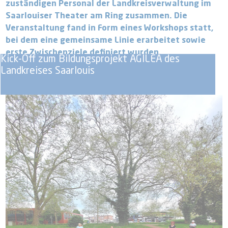
zuständigen Personal der Landkreisverwaltung im
Saarlouiser Theater am Ring zusammen. Die
Veranstaltung fand in Form eines Workshops statt,
bei dem eine gemeinsame Linie erarbeitet sowie
erste Zwischenziele definiert wurden.
Kick-Off zum Bildungsprojekt AGILEA des
Landkreises Saarlouis