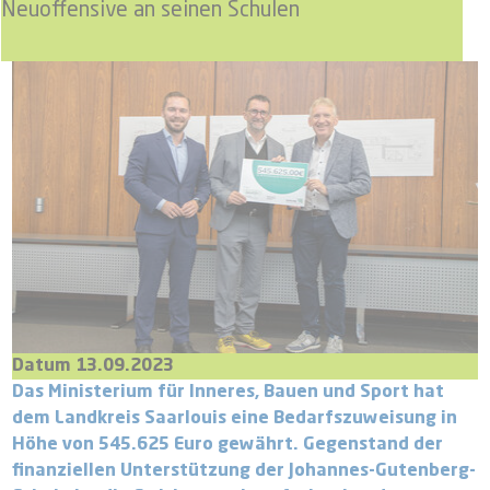
Neuoffensive an seinen Schulen
Datum 13.09.2023
Das Ministerium für Inneres, Bauen und Sport hat
dem Landkreis Saarlouis eine Bedarfszuweisung in
Höhe von 545.625 Euro gewährt. Gegenstand der
finanziellen Unterstützung der Johannes-Gutenberg-