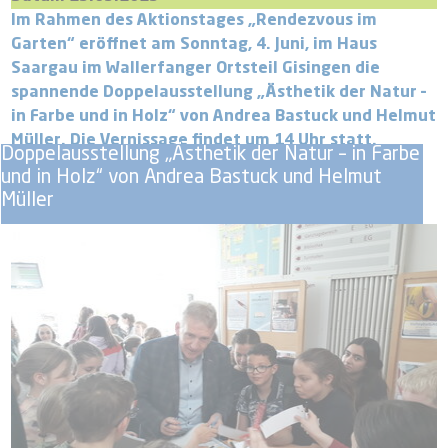
Im Rahmen des Aktionstages „Rendezvous im
Garten“ eröffnet am Sonntag, 4. Juni, im Haus
Saargau im Wallerfanger Ortsteil Gisingen die
spannende Doppelausstellung „Ästhetik der Natur –
in Farbe und in Holz“ von Andrea Bastuck und Helmut
Müller. Die Vernissage findet um 14 Uhr statt.
Doppelausstellung „Ästhetik der Natur – in Farbe
und in Holz“ von Andrea Bastuck und Helmut
Müller