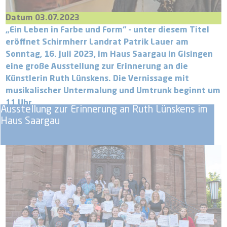
Datum 03.07.2023
​​​​​​​„Ein Leben in Farbe und Form“ – unter diesem Titel
eröffnet Schirmherr Landrat Patrik Lauer am
Sonntag, 16. Juli 2023, im Haus Saargau in Gisingen
eine große Ausstellung zur Erinnerung an die
Künstlerin Ruth Lünskens. Die Vernissage mit
musikalischer Untermalung und Umtrunk beginnt um
11 Uhr.
Ausstellung zur Erinnerung an Ruth Lünskens im
Haus Saargau