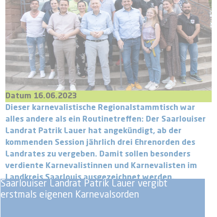
Datum 16.06.2023
Dieser karnevalistische Regionalstammtisch war
alles andere als ein Routinetreffen: Der Saarlouiser
Landrat Patrik Lauer hat angekündigt, ab der
kommenden Session jährlich drei Ehrenorden des
Landrates zu vergeben. Damit sollen besonders
verdiente Karnevalistinnen und Karnevalisten im
Landkreis Saarlouis ausgezeichnet werden.
Saarlouiser Landrat Patrik Lauer vergibt
erstmals eigenen Karnevalsorden