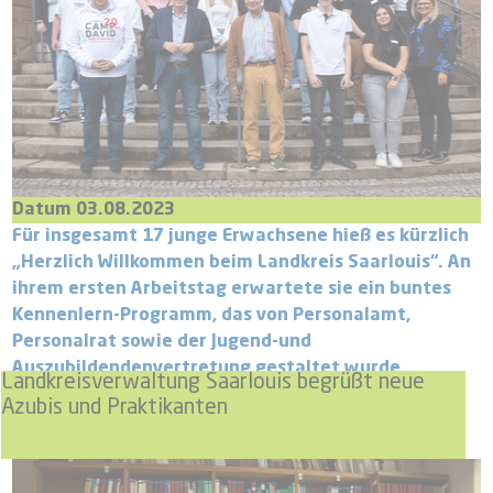
Datum 03.08.2023
Für insgesamt 17 junge Erwachsene hieß es kürzlich
„Herzlich Willkommen beim Landkreis Saarlouis“. An
ihrem ersten Arbeitstag erwartete sie ein buntes
Kennenlern-Programm, das von Personalamt,
Personalrat sowie der Jugend-und
Auszubildendenvertretung gestaltet wurde.
Landkreisverwaltung Saarlouis begrüßt neue
Azubis und Praktikanten