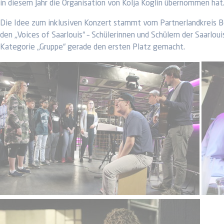
in diesem Jahr die Organisation von Kolja Koglin übernommen hat. 
Die Idee zum inklusiven Konzert stammt vom Partnerlandkreis Bo
den „Voices of Saarlouis“ – Schülerinnen und Schülern der Saarlo
Kategorie „Gruppe“ gerade den ersten Platz gemacht.