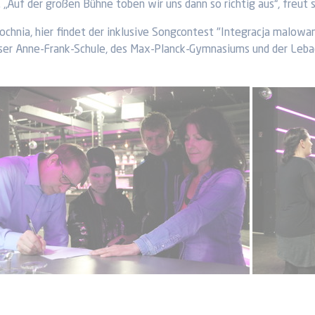
„Auf der großen Bühne toben wir uns dann so richtig aus“, freut s
chnia, hier findet der inklusive Songcontest "Integracja malowa
uiser Anne-Frank-Schule, des Max-Planck-Gymnasiums und der Lebac