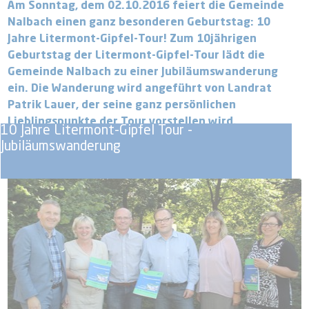
Am Sonntag, dem 02.10.2016 feiert die Gemeinde
Nalbach einen ganz besonderen Geburtstag: 10
Jahre Litermont-Gipfel-Tour! Zum 10jährigen
Geburtstag der Litermont-Gipfel-Tour lädt die
Gemeinde Nalbach zu einer Jubiläumswanderung
ein. Die Wanderung wird angeführt von Landrat
Patrik Lauer, der seine ganz persönlichen
Lieblingspunkte der Tour vorstellen wird.
10 Jahre Litermont-Gipfel Tour -
Jubiläumswanderung