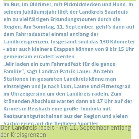
Im Bus, im Oldtimer, mit Picknickdecken und Hund. In
seinem Jubiläumsjahr lädt der Landkreis Saarlouis
ein zu vielfältigen Erkundungstouren durch die
Region. Am Sonntag, 11. September, geht’s dann auf
dem Fahrradsattel einmal entlang der
Landkreisgrenzen. Insgesamt sind das 130 Kilometer
– aber auch kleinere Etappen können von 9 bis 15 Uhr
gemeinsam erradelt werden.
„Wir laden ein zum Fahrradfest für die ganze
Familie“, sagt Landrat Patrik Lauer. An zehn
Stationen im gesamten Landkreis könne man
einsteigen und je nach Lust, Laune und Fitnessgrad
im Uhrzeigersinn um den Landkreis radeln. Zum
krönenden Abschluss wartet dann ab 17 Uhr auf der
Kirmes in Reisbach eine große Tombola mit
Restaurantgutscheinen aus der Region und vielen
Sachpreisen auf die fleißigen Sportler.
Der Landkreis radelt – Am 11. September entlang
der Kreisgrenzen