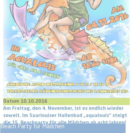
Datum 10.10.2016
Am Freitag, den 4. November, ist es endlich wieder
soweit. Im Saarlouiser Hallenbad „aqualouis“ steigt
die 15. Beachparty für alle Mädchen ab acht Jahren!
Beach Party für Mädchen