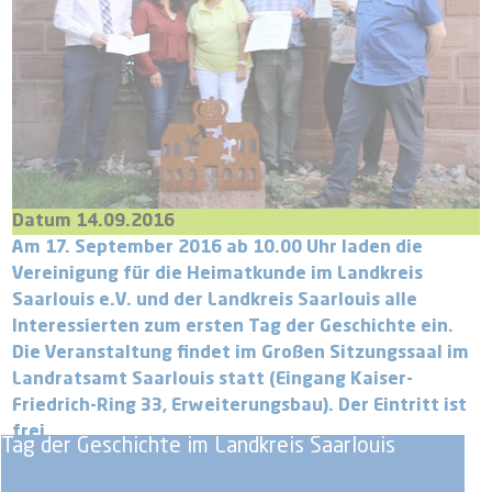
Datum 14.09.2016
Am 17. September 2016 ab 10.00 Uhr laden die
Vereinigung für die Heimatkunde im Landkreis
Saarlouis e.V. und der Landkreis Saarlouis alle
Interessierten zum ersten Tag der Geschichte ein.
Die Veranstaltung findet im Großen Sitzungssaal im
Landratsamt Saarlouis statt (Eingang Kaiser-
Friedrich-Ring 33, Erweiterungsbau). Der Eintritt ist
frei.
Tag der Geschichte im Landkreis Saarlouis