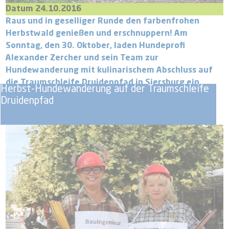
Datum 24.10.2016
Raus und in geselliger Runde den farbenfrohen
Herbstwald genießen und erschnuppern! Am
Sonntag, den 30. Oktober, laden Hundeprofi
Alexander Zercher und sein Team zur
Hundewanderung mit kulinarischem Abschluss auf
die Traumschleife Druidenpfad in Siersburg ein.
Herbst-Hundewanderung auf der Traumschleife
Druidenpfad