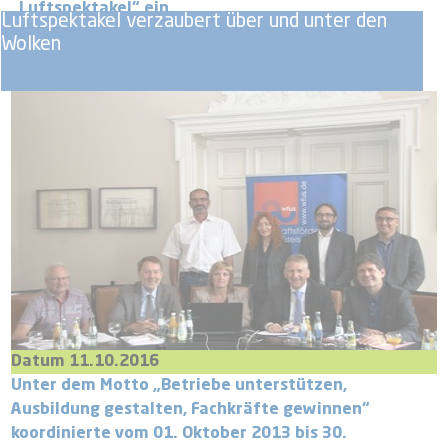
„Luftspektakel“ ein.
Luftspektakel verzaubert über und unter den
Wolken
Datum 11.10.2016
Unter dem Motto „Betriebe unterstützen,
Ausbildung gestalten, Fachkräfte gewinnen“
koordinierte vom 01. Oktober 2013 bis 30.