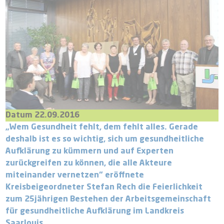
Datum 22.09.2016
„Wem Gesundheit fehlt, dem fehlt alles. Gerade
deshalb ist es so wichtig, sich um gesundheitliche
Aufklärung zu kümmern und auf Experten
zurückgreifen zu können, die alle Akteure
miteinander vernetzen“ eröffnete
Kreisbeigeordneter Stefan Rech die Feierlichkeit
zum 25jährigen Bestehen der Arbeitsgemeinschaft
für gesundheitliche Aufklärung im Landkreis
Saarlouis.