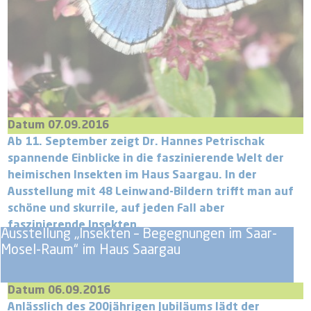
Datum 07.09.2016
Ab 11. September zeigt Dr. Hannes Petrischak
spannende Einblicke in die faszinierende Welt der
heimischen Insekten im Haus Saargau. In der
Ausstellung mit 48 Leinwand-Bildern trifft man auf
schöne und skurrile, auf jeden Fall aber
faszinierende Insekten.
Ausstellung „Insekten – Begegnungen im Saar-
Mosel-Raum“ im Haus Saargau
Datum 06.09.2016
Anlässlich des 200jährigen Jubiläums lädt der