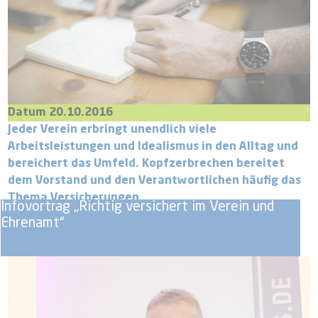
Datum 20.10.2016
Jeder Verein erbringt unendlich viele
Arbeitsleistungen und Idealismus in den Alltag und
bereichert das Umfeld. Kopfzerbrechen bereitet
dem Vorstand und den Verantwortlichen häufig das
Thema Versicherungen.
Infovortrag „Richtig versichert im Verein und
Ehrenamt“