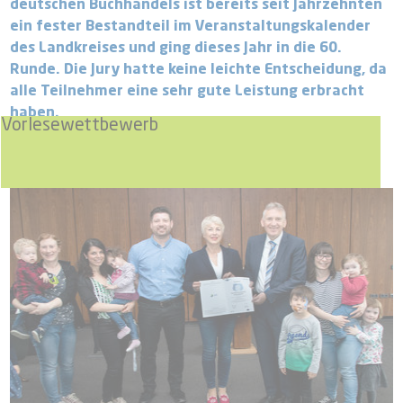
deutschen Buchhandels ist bereits seit Jahrzehnten
ein fester Bestandteil im Veranstaltungskalender
des Landkreises und ging dieses Jahr in die 60.
Runde. Die Jury hatte keine leichte Entscheidung, da
alle Teilnehmer eine sehr gute Leistung erbracht
haben.
Vorlesewettbewerb