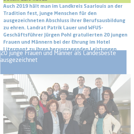
Auch 2019 hält man im Landkreis Saarlouis an der
Tradition fest, junge Menschen für den
ausgezeichneten Abschluss ihrer Berufsausbildung
zu ehren. Landrat Patrik Lauer und WFUS-
Geschäftsführer Jürgen Pohl gratulierten 20 jungen
Frauen und Männern bei der Ehrung im Hotel
Litermont zu ihren hervorragenden Leistungen .
20 junge Frauen und Männer als Landesbeste
ausgezeichnet