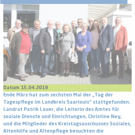
Datum 15.04.2019
Ende März hat zum sechsten Mal der „Tag der
Tagespflege im Landkreis Saarlouis“ stattgefunden.
Landrat Patrik Lauer, die Leiterin des Amtes für
soziale Dienste und Einrichtungen, Christine Ney,
und die Mitglieder des Kreistagsauschusses Soziales,
Altenhilfe und Altenpflege besuchten die