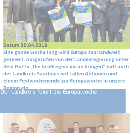
Datum 30.04.2019
Eine ganze Woche lang wird Europa saarlandweit
gefeiert. Ausgerufen von der Landesregierung unter
dem Motto „Die Großregion voran bringen“ lädt auch
der Landkreis Saarlouis mit tollen Aktionen und
einem Festwochenende zur Europawoche in unsere
Region ein.
Der Landkreis feiert die Europawoche