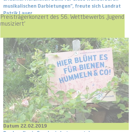
musikalischen Darbietungen", freute sich Landrat
Patrik Lauer.
Preisträgerkonzert des 56. Wettbewerbs ‚Jugend
musiziert‘
Datum 22.02.2019