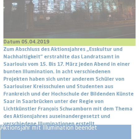
Datum 05.04.2019
Zum Abschluss des Aktionsjahres „Esskultur und
Nachhaltigkeit“ erstrahlte das Landratsamt in
Saarlouis vom 15. Bis 17. März jeden Abend in einer
bunten Illumination. In acht verschiedenen
Projekten haben sich unter anderem Schüler von
Saarlouiser Kreisschulen und Studenten aus
Frankreich und der Hochschule der Bildenden Künste
Saar in Saarbrücken unter der Regie von
Lichtkünstler François Schwamborn mit dem Thema
des Aktionsjahres auseinandergesetzt und
verschiedene Illuminationen erstellt.
Aktionsjahr mit Illumination beendet