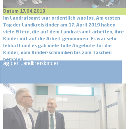
Datum 17.04.2019
Im Landratsamt war ordentlich was los. Am ersten
Tag der Landkreiskinder am 17. April 2019 haben
viele Eltern, die auf dem Landratsamt arbeiten, ihre
Kinder mit auf die Arbeit genommen. Es war sehr
lebhaft und es gab viele tolle Angebote für die
Kinder, vom Kinder-schminken bis zum Taschen
bemalen.
Tag der Landkreiskinder