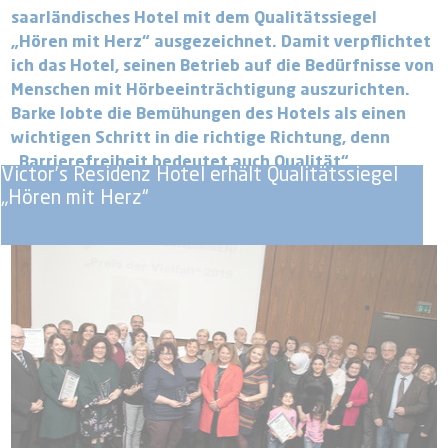
saarländisches Hotel mit dem Qualitätssiegel
„Hören mit Herz“ ausgezeichnet. Damit verpflichtet
ich das Hotel, seinen Betrieb auf die Bedürfnisse von
Menschen mit Hörbeeinträchtigung auszurichten.
Barke lobte die Bemühungen des Hotels als einen
wichtigen Schritt in die richtige Richtung, denn
„Barrierefreiheit bedeutet auch Qualität“.
Victor’s Residenz Hotel erhält Qualitätssiegel
„Hören mit Herz“