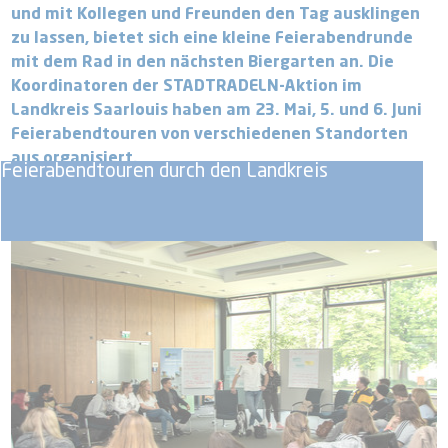
und mit Kollegen und Freunden den Tag ausklingen
zu lassen, bietet sich eine kleine Feierabendrunde
mit dem Rad in den nächsten Biergarten an. Die
Koordinatoren der STADTRADELN-Aktion im
Landkreis Saarlouis haben am 23. Mai, 5. und 6. Juni
Feierabendtouren von verschiedenen Standorten
aus organisiert.
Feierabendtouren durch den Landkreis