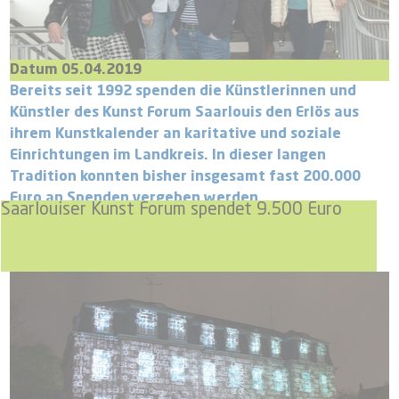
Datum 05.04.2019
Bereits seit 1992 spenden die Künstlerinnen und
Künstler des Kunst Forum Saarlouis den Erlös aus
ihrem Kunstkalender an karitative und soziale
Einrichtungen im Landkreis. In dieser langen
Tradition konnten bisher insgesamt fast 200.000
Euro an Spenden vergeben werden.
Saarlouiser Kunst Forum spendet 9.500 Euro