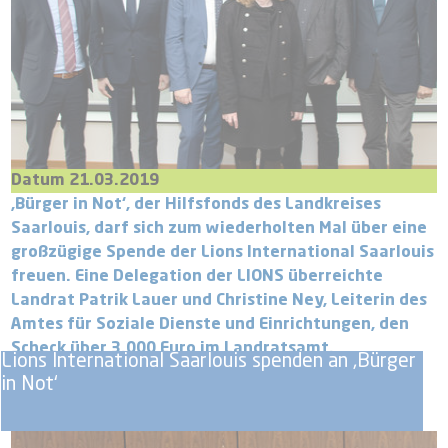
Datum 21.03.2019
‚Bürger in Not‘, der Hilfsfonds des Landkreises
Saarlouis, darf sich zum wiederholten Mal über eine
großzügige Spende der Lions International Saarlouis
freuen. Eine Delegation der LIONS überreichte
Landrat Patrik Lauer und Christine Ney, Leiterin des
Amtes für Soziale Dienste und Einrichtungen, den
Scheck über 3.000 Euro im Landratsamt.
Lions International Saarlouis spenden an ‚Bürger
in Not‘