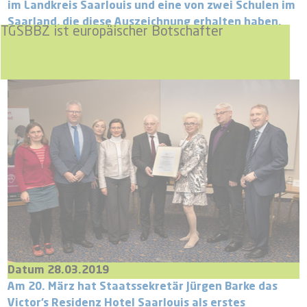
im Landkreis Saarlouis und eine von zwei Schulen im
Saarland, die diese Auszeichnung erhalten haben.
TGSBBZ ist europäischer Botschafter
Datum 28.03.2019
Am 20. März hat Staatssekretär Jürgen Barke das
Victor’s Residenz Hotel Saarlouis als erstes