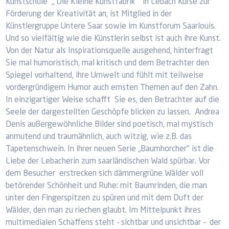
Kunstschule „ Die Kleine Kunstfabrik" in Lebach Kurse zur
Förderung der Kreativität an, ist Mitglied in der
Künstlergruppe Untere Saar sowie im Kunstforum Saarlouis.
Und so vielfältig wie die Künstlerin selbst ist auch ihre Kunst.
Von der Natur als Inspirationsquelle ausgehend, hinterfragt
Sie mal humoristisch, mal kritisch und dem Betrachter den
Spiegel vorhaltend, ihre Umwelt und fühlt mit teilweise
vordergründigem Humor auch ernsten Themen auf den Zahn.
In einzigartiger Weise schafft Sie es, den Betrachter auf die
Seele der dargestellten Geschöpfe blicken zu lassen. Andrea
Denis außergewöhnliche Bilder sind poetisch, mal mystisch
anmutend und traumähnlich, auch witzig, wie z.B. das
Tapetenschwein. In ihrer neuen Serie „Baumhorcher" ist die
Liebe der Lebacherin zum saarländischen Wald spürbar. Vor
dem Besucher erstrecken sich dämmergrüne Wälder voll
betörender Schönheit und Ruhe: mit Baumrinden, die man
unter den Fingerspitzen zu spüren und mit dem Duft der
Wälder, den man zu riechen glaubt. Im Mittelpunkt ihres
multimedialen Schaffens steht - sichtbar und unsichtbar - der