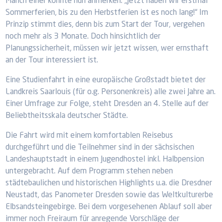
Manch einer könnte nun anmerken: „Jetzt haben wir erstmal
Sommerferien, bis zu den Herbstferien ist es noch lang!“ Im
Prinzip stimmt dies, denn bis zum Start der Tour, vergehen
noch mehr als 3 Monate. Doch hinsichtlich der
Planungssicherheit, müssen wir jetzt wissen, wer ernsthaft
an der Tour interessiert ist.
Eine Studienfahrt in eine europäische Großstadt bietet der
Landkreis Saarlouis (für o.g. Personenkreis) alle zwei Jahre an.
Einer Umfrage zur Folge, steht Dresden an 4. Stelle auf der
Beliebtheitsskala deutscher Städte.
Die Fahrt wird mit einem komfortablen Reisebus
durchgeführt und die Teilnehmer sind in der sächsischen
Landeshauptstadt in einem Jugendhostel inkl. Halbpension
untergebracht. Auf dem Programm stehen neben
städtebaulichen und historischen Highlights u.a. die Dresdner
Neustadt, das Panometer Dresden sowie das Weltkulturerbe
Elbsandsteingebirge. Bei dem vorgesehenen Ablauf soll aber
immer noch Freiraum für anregende Vorschläge der