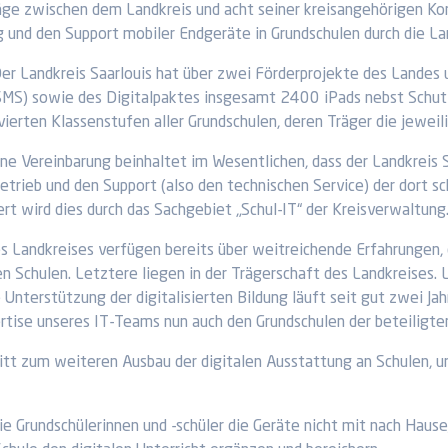
ge zwischen dem Landkreis und acht seiner kreisangehörigen Kom
 und den Support mobiler Endgeräte in Grundschulen durch die L
er Landkreis Saarlouis hat über zwei Förderprojekte des Lande
MS) sowie des Digitalpaktes insgesamt 2400 iPads nebst Schutzh
 vierten Klassenstufen aller Grundschulen, deren Träger die jewe
ne Vereinbarung beinhaltet im Wesentlichen, dass der Landkreis S
etrieb und den Support (also den technischen Service) der dort 
rt wird dies durch das Sachgebiet „Schul-IT“ der Kreisverwaltung
s Landkreises verfügen bereits über weitreichende Erfahrungen,
n Schulen. Letztere liegen in der Trägerschaft des Landkreises. 
Unterstützung der digitalisierten Bildung läuft seit gut zwei Jah
xpertise unseres IT-Teams nun auch den Grundschulen der beteilig
ritt zum weiteren Ausbau der digitalen Ausstattung an Schulen, u
 Grundschülerinnen und -schüler die Geräte nicht mit nach Hause; 