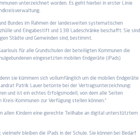
munen unterzeichnet worden. Es geht hierbei in erster Linie
andkreisverwaltung.
s und Bundes im Rahmen der landesweiten systematischen
ülle und Eingabestift und 138 Ladeschränke beschafft. Sie sind
iligen Städte und Gemeinden sind, bestimmt.
aarlouis für alle Grundschulen der beteiligten Kommunen die
schulgebundenen eingesetzten mobilen Endgeräte (iPads)
.
 denn sie kümmern sich vollumfänglich um die mobilen Endgeräte
Landrat Patrik Lauer betonte bei der Vertragsunterzeichnung:
ren und ist ein echtes Erfolgsmodell, von dem alle Seiten
ten Kreis-Kommunen zur Verfügung stellen können.“
m allen Kindern eine gerechte Teilhabe an digital unterstütztem
vielmehr bleiben die iPads in der Schule. Sie können bei Bedarf