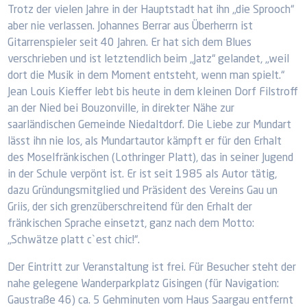
Trotz der vielen Jahre in der Hauptstadt hat ihn „die Sprooch“
aber nie verlassen. Johannes Berrar aus Überherrn ist
Gitarrenspieler seit 40 Jahren. Er hat sich dem Blues
verschrieben und ist letztendlich beim „Jatz“ gelandet, „weil
dort die Musik in dem Moment entsteht, wenn man spielt.“
Jean Louis Kieffer lebt bis heute in dem kleinen Dorf Filstroff
an der Nied bei Bouzonville, in direkter Nähe zur
saarländischen Gemeinde Niedaltdorf. Die Liebe zur Mundart
lässt ihn nie los, als Mundartautor kämpft er für den Erhalt
des Moselfränkischen (Lothringer Platt), das in seiner Jugend
in der Schule verpönt ist. Er ist seit 1985 als Autor tätig,
dazu Gründungsmitglied und Präsident des Vereins Gau un
Griis, der sich grenzüberschreitend für den Erhalt der
fränkischen Sprache einsetzt, ganz nach dem Motto:
„Schwätze platt c`est chic!“.
Der Eintritt zur Veranstaltung ist frei. Für Besucher steht der
nahe gelegene Wanderparkplatz Gisingen (für Navigation:
Gaustraße 46) ca. 5 Gehminuten vom Haus Saargau entfernt