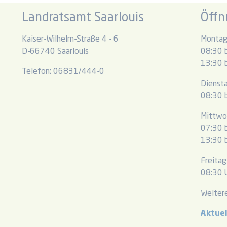
Landratsamt Saarlouis
Öffn
Kaiser-Wilhelm-Straße 4 - 6
Montag
D-66740 Saarlouis
08:30 b
13:30 b
Telefon: 06831/444-0
Dienst
08:30 b
Mittwo
07:30 b
13:30 b
Freitag
08:30 U
Weitere
Aktue