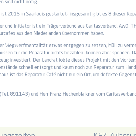
 sind nicht nötig.
 ist 2015 in Saarlouis gestartet- insgesamt gibt es 8 dieser Repa
er und Initiator ist ein Trägerverbund aus Caritasverband, AWO, 
turcafes aus den Niederlanden übernommen haben.
 der Wegwerfmentalität etwas entgegen zu setzen, Müll zu verme
ssen für die Reparatur nichts bezahlen- können aber spenden. D
ug investiert. Der Landrat lobte dieses Projekt mit den Worten: „
nstände schnell entsorgt und kaum noch zur Reparatur zum Handw
aus ist das Reparatur Café nicht nur ein Ort, um defekte Gegens
E (Tel. 891143) und Herr Franz Hechenblaikner vom Caritasverband