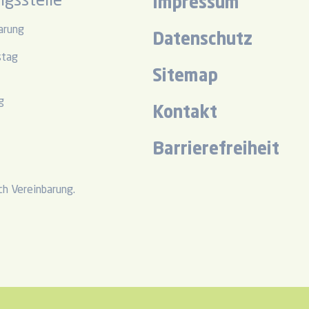
gsstelle
Impressum
arung
Datenschutz
stag
Sitemap
r
g
Kontakt
r
Barrierefreiheit
h Vereinbarung.