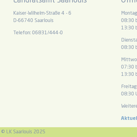
Landratsamt Saarlouis
Öffn
Kaiser-Wilhelm-Straße 4 - 6
Montag
D-66740 Saarlouis
08:30 b
13:30 b
Telefon: 06831/444-0
Dienst
08:30 b
Mittwo
07:30 b
13:30 b
Freitag
08:30 U
Weitere
Aktue
© LK Saarlouis 2025