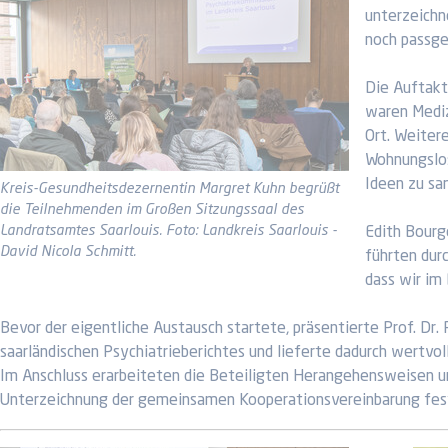
unterzeichn
noch passge
Die Auftakt
waren Mediz
Ort. Weiter
Wohnungslos
Ideen zu sa
Kreis-Gesundheitsdezernentin Margret Kuhn begrüßt
die Teilnehmenden im Großen Sitzungssaal des
Landratsamtes Saarlouis. Foto: Landkreis Saarlouis -
Edith Bourg
David Nicola Schmitt.
führten dur
dass wir im 
Bevor der eigentliche Austausch startete, präsentierte Prof. Dr.
saarländischen Psychiatrieberichtes und lieferte dadurch wertvoll
Im Anschluss erarbeiteten die Beteiligten Herangehensweisen und
Unterzeichnung der gemeinsamen Kooperationsvereinbarung fes