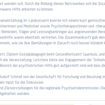
et werden soll. Durch die Bildung dieses Netzwerkes soll die Z
nauere Hilfe anbieten zu können.
veranstaltung im Landratsamt konnte mit einem bunt gemischten
inerinnen und Mediziner sowie Psychotherapeutinnen und -thera
e Behörden, Träger und Leistungserbringer aus angrenzenden Berei
enhilfe waren ebenfalls vertreten. Die Zusammenkunft gab den 
mmeln, wie sie ihre Bemühungen in Zukunft noch besser bündeln 
ett, Diplom-Sozialpädagogin beim Gesundheitsamt Saarlouis, und 
ch die Veranstaltung. Letztere lobte das Engagement der Teilneh
Bereich der psychiatrischen Hilfe gut aufgestellt sind und dass di
 Rudolf Schmid von der Gesellschaft für Forschung und Beratung i
en Input für die Diskussion.
 Zielvorstellungen für die regionale Psychiatriekommission. Die
tgehalten werden.