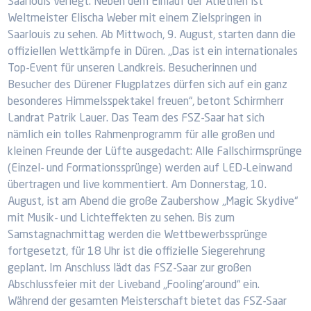
Saarlouis verlegt. Neben dem Einlauf der Atlethen ist
Weltmeister Elischa Weber mit einem Zielspringen in
Saarlouis zu sehen. Ab Mittwoch, 9. August, starten dann die
offiziellen Wettkämpfe in Düren. „Das ist ein internationales
Top-Event für unseren Landkreis. Besucherinnen und
Besucher des Dürener Flugplatzes dürfen sich auf ein ganz
besonderes Himmelsspektakel freuen“, betont Schirmherr
Landrat Patrik Lauer. Das Team des FSZ-Saar hat sich
nämlich ein tolles Rahmenprogramm für alle großen und
kleinen Freunde der Lüfte ausgedacht: Alle Fallschirmsprünge
(Einzel- und Formationssprünge) werden auf LED-Leinwand
übertragen und live kommentiert. Am Donnerstag, 10.
August, ist am Abend die große Zaubershow „Magic Skydive“
mit Musik- und Lichteffekten zu sehen. Bis zum
Samstagnachmittag werden die Wettbewerbssprünge
fortgesetzt, für 18 Uhr ist die offizielle Siegerehrung
geplant. Im Anschluss lädt das FSZ-Saar zur großen
Abschlussfeier mit der Liveband „Fooling’around“ ein.
Während der gesamten Meisterschaft bietet das FSZ-Saar