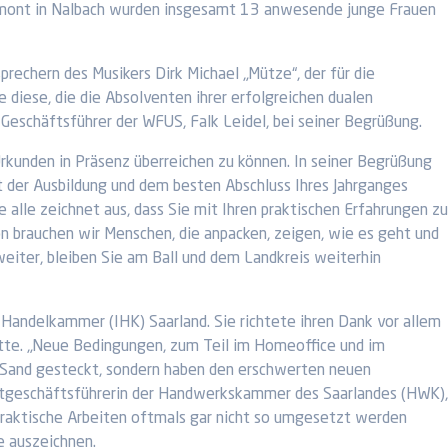
ermont in Nalbach wurden insgesamt 13 anwesende junge Frauen
rechern des Musikers Dirk Michael „Mütze“, der für die
e diese, die die Absolventen ihrer erfolgreichen dualen
 Geschäftsführer der WFUS, Falk Leidel, bei seiner Begrüßung.
Urkunden in Präsenz überreichen zu können. In seiner Begrüßung
t der Ausbildung und dem besten Abschluss Ihres Jahrganges
 alle zeichnet aus, dass Sie mit Ihren praktischen Erfahrungen zu
on brauchen wir Menschen, die anpacken, zeigen, wie es geht und
h weiter, bleiben Sie am Ball und dem Landkreis weiterhin
Handelkammer (IHK) Saarland. Sie richtete ihren Dank vor allem
atte. „Neue Bedingungen, zum Teil im Homeoffice und im
en Sand gesteckt, sondern haben den erschwerten neuen
uptgeschäftsführerin der Handwerkskammer des Saarlandes (HWK),
 praktische Arbeiten oftmals gar nicht so umgesetzt werden
e auszeichnen.