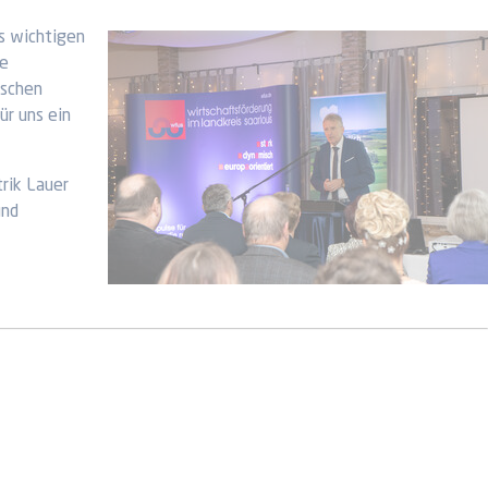
ls wichtigen
ie
ischen
ür uns ein
rik Lauer
und