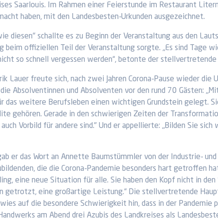
ises Saarlouis. Im Rahmen einer Feierstunde im Restaurant Lit
emacht haben, mit den Landesbesten-Urkunden ausgezeichnet.
ie diesen" schallte es zu Beginn der Veranstaltung aus den Lautsp
 beim offiziellen Teil der Veranstaltung sorgte. „Es sind Tage wi
nicht so schnell vergessen werden“, betonte der stellvertretende
rik Lauer freute sich, nach zwei Jahren Corona-Pause wieder die 
 die Absolventinnen und Absolventen vor den rund 70 Gästen: „Mi
ür das weitere Berufsleben einen wichtigen Grundstein gelegt. Sie
lite gehören. Gerade in den schwierigen Zeiten der Transformati
 auch Vorbild für andere sind." Und er appellierte: „Bilden Sie sic
ab er das Wort an Annette Baumstümmler von der Industrie- und 
ubildenden, die die Corona-Pandemie besonders hart getroffen h
ng, eine neue Situation für alle. Sie haben den Kopf nicht in d
 getrotzt, eine großartige Leistung.“ Die stellvertretende Ha
, wies auf die besondere Schwierigkeit hin, dass in der Pandemie
 Handwerks am Abend drei Azubis des Landkreises als Landesbest