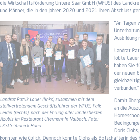
die Wirtschaftsförderung Untere Saar GmbH (WFUS) des Landkre
und Männer, die in den Jahren 2020 und 2021 ihren Abschluss g
"An Tagen w
Unterhaltung
Ausbildung 
Landrat Pat
lobte Lauer
haben Sie f
der neuen E
gleichzeitig
verbunden.“
Landrat Patrik Lauer (links) zusammen mit dem
Damit überg
stellvertretendem Geschäftsführer der WFUS, Falk
an die Ausz
Leidel (rechts), nach der Ehrung aller landesbesten
Homeschooli
Azubis im Restaurant Litermont in Nalbach. Foto:
Bedingungen
LKSLS-Yannick Hoen
Doris Clohs
konnten wie üblich. Dennoch konnte Clohs als Botschafterin des